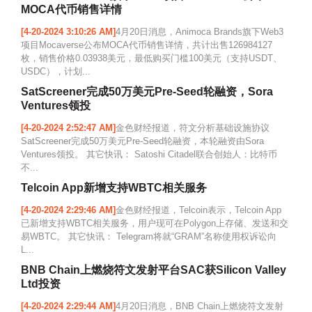
MOCA代币销售详情
[4-20-2024 3:10:26 AM]
4月20日消息，Animoca Brands旗下Web3
项目Mocaverse公布MOCA代币销售详情，共计出售126984127
枚，销售价格0.03938美元，最低购买门槛100美元（支持USDT、
USDC），计划...
SatScreener完成50万美元Pre-Seed轮融资，Sora
Ventures领投
[4-20-2024 2:52:47 AM]
金色财经报道，符文分析基础设施协议
SatScreener完成50万美元Pre-Seed轮融资，本轮融资由Sora
Ventures领投。 其它快讯： Satoshi Citadel联合创始人：比特币
不...
Telcoin App新增支持WBTC相关服务
[4-20-2024 2:29:46 AM]
金色财经报道，Telcoin表示，Telcoin App
已新增支持WBTC相关服务，用户现可在Polygon上存储、发送和交
易WBTC。 其它快讯： Telegram将就“GRAM”名称使用权诉讼向
L...
BNB Chain上燃烧符文发射平台SAC获Silicon Valley
Ltd投资
[4-20-2024 2:29:44 AM]
4月20日消息，BNB Chain上燃烧符文发射