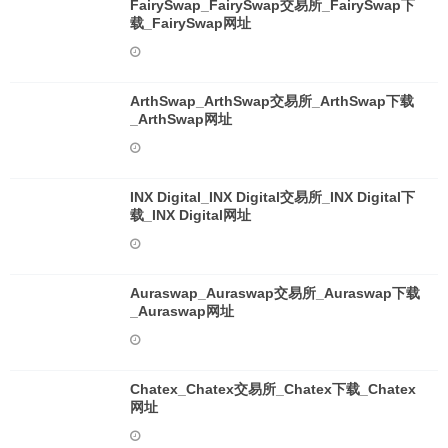
FairySwap_FairySwap交易所_FairySwap下
载_FairySwap网址
ArthSwap_ArthSwap交易所_ArthSwap下载
_ArthSwap网址
INX Digital_INX Digital交易所_INX Digital下
载_INX Digital网址
Auraswap_Auraswap交易所_Auraswap下载
_Auraswap网址
Chatex_Chatex交易所_Chatex下载_Chatex
网址