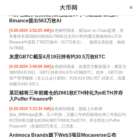
AI持仓量排名第四的钱包过去30小时通过新钱包从
Binance提出563万枚AI
[4-20-2024 3:52:25 AM]
金色财经报道，据Spot on Chain监测，持
有量排名第四的AI钱包0x788在过去30小时内通过新钱包0xc37从
Binance中提取了563万枚AI（517万美元）。 值得注意的是，钱包
0x78d还...
灰度GBTC截至4月19日持有约30.5万枚BTC
[4-20-2024 3:40:09 AM]
金色财经报道，灰度官方数据显示，截至当
地时间4月19日，GBTC持有304,970.433枚BTC。此外，GBTC的
资产管理规模（非公认会计原则）为19,614,091,057.16美元，流通
份额为342,420,1...
某巨鲸将三年前建仓的2661枚ETH转化为stETH并存
入Puffer Finance中
[4-20-2024 3:33:34 AM]
金色财经报道，据链上分析师
@ai_9684xtpa监测，五小时前，沉睡三年的巨鲸地址将三年前以均
价2304美元建仓的2661枚ETH转化为stETH，并全部存入Puffer
Finance中（价值823万美元，已浮盈...
Animoca Brands旗下Web3项目Mocaverse公布