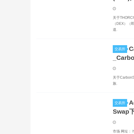
关于THORC
（DEX）（即
道.
C
交易所
_Carb
关于Carbo
族.
A
交易所
Swap下
市场 网址： ht