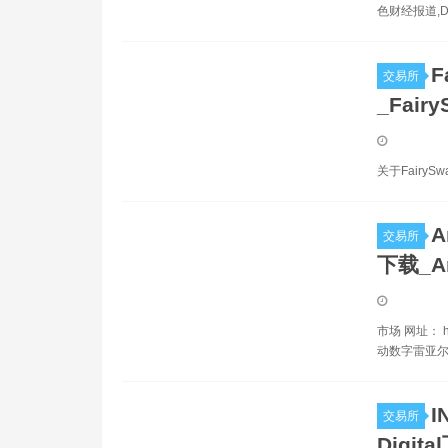
色财经报道,
F
交易所
_Fair
关于Fairy
A
交易所
下载_A
市场 网址： ht
动数字雷亚尔
I
交易所
Digita