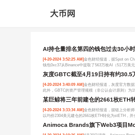
AI持仓量排名第四的钱包过去30小时通
[4-20-2024 3:52:25 AM]
金色财经报道，据Spot on 
钱包0xc37从Binance中提取了563万枚AI（517万美
灰度GBTC截至4月19日持有约30.5
[4-20-2024 3:40:09 AM]
金色财经报道，灰度官方数据显示，
此外，GBTC的资产管理规模（非公认会计原则）为19,614,0
某巨鲸将三年前建仓的2661枚ETH转化为
[4-20-2024 3:33:34 AM]
金色财经报道，据链上分析师@
以均价2304美元建仓的2661枚ETH转化为stETH，并全部
Animoca Brands旗下Web3项目