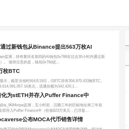
过新钱包从Binance提出563万枚AI
Chain监测，持有量排名第四的AI钱包0x788在过去30小时内通过新
元）。 值得注意的是，钱包0x78d还...
万枚BTC
截至当地时间4月19日，GBTC持有304,970.433枚BTC。
91,057.16美元，流通份额为342,420,1...
stETH并存入Puffer Finance中
ai_9684xtpa监测，五小时前，沉睡三年的巨鲸地址将三年前
存入Puffer Finance中（价值823万美元，已浮盈...
Mocaverse公布MOCA代币销售详情