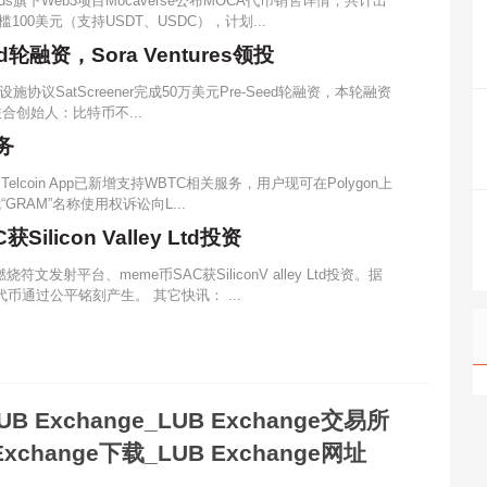
rands旗下Web3项目Mocaverse公布MOCA代币销售详情，共计出
槛100美元（支持USDT、USDC），计划...
ed轮融资，Sora Ventures领投
议SatScreener完成50万美元Pre-Seed轮融资，本轮融资
del联合创始人：比特币不...
务
Telcoin App已新增支持WBTC相关服务，用户现可在Polygon上
“GRAM”名称使用权诉讼向L...
licon Valley Ltd投资
燃烧符文发射平台、meme币SAC获SiliconV alley Ltd投资。据
代币通过公平铭刻产生。 其它快讯： ...
UB Exchange_LUB Exchange交易所
Exchange下载_LUB Exchange网址