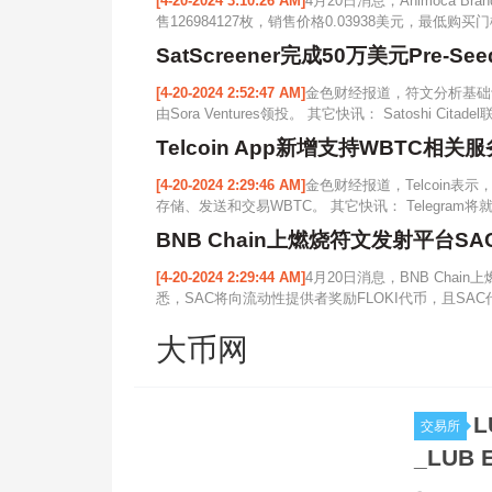
[4-20-2024 3:10:26 AM]
4月20日消息，Animoca B
售126984127枚，销售价格0.03938美元，最低购买门
SatScreener完成50万美元Pre-Se
[4-20-2024 2:52:47 AM]
金色财经报道，符文分析基础设施协
由Sora Ventures领投。 其它快讯： Satoshi Cita
Telcoin App新增支持WBTC相关服
[4-20-2024 2:29:46 AM]
金色财经报道，Telcoin表示，
存储、发送和交易WBTC。 其它快讯： Telegram将就
BNB Chain上燃烧符文发射平台SAC获Si
[4-20-2024 2:29:44 AM]
4月20日消息，BNB Chain上
悉，SAC将向流动性提供者奖励FLOKI代币，且SAC
大币网
L
交易所
_LUB 