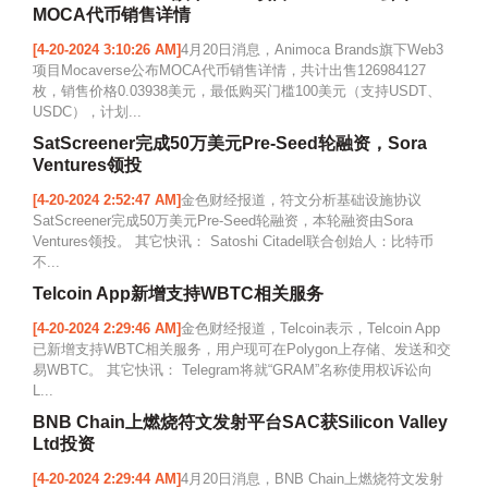
MOCA代币销售详情
[4-20-2024 3:10:26 AM]
4月20日消息，Animoca Brands旗下Web3
项目Mocaverse公布MOCA代币销售详情，共计出售126984127
枚，销售价格0.03938美元，最低购买门槛100美元（支持USDT、
USDC），计划...
SatScreener完成50万美元Pre-Seed轮融资，Sora
Ventures领投
[4-20-2024 2:52:47 AM]
金色财经报道，符文分析基础设施协议
SatScreener完成50万美元Pre-Seed轮融资，本轮融资由Sora
Ventures领投。 其它快讯： Satoshi Citadel联合创始人：比特币
不...
Telcoin App新增支持WBTC相关服务
[4-20-2024 2:29:46 AM]
金色财经报道，Telcoin表示，Telcoin App
已新增支持WBTC相关服务，用户现可在Polygon上存储、发送和交
易WBTC。 其它快讯： Telegram将就“GRAM”名称使用权诉讼向
L...
BNB Chain上燃烧符文发射平台SAC获Silicon Valley
Ltd投资
[4-20-2024 2:29:44 AM]
4月20日消息，BNB Chain上燃烧符文发射