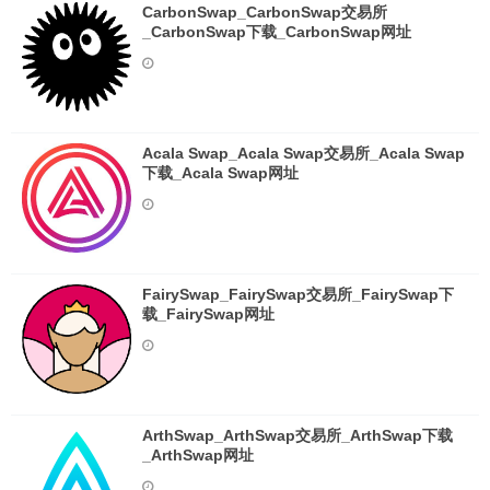
CarbonSwap_CarbonSwap交易所
_CarbonSwap下载_CarbonSwap网址
Acala Swap_Acala Swap交易所_Acala Swap
下载_Acala Swap网址
FairySwap_FairySwap交易所_FairySwap下
载_FairySwap网址
ArthSwap_ArthSwap交易所_ArthSwap下载
_ArthSwap网址