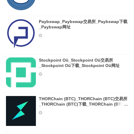
Paybswap_Paybswap交易所_Paybswap下载
_Paybswap网址
Stockpoint Oü_Stockpoint Oü交易所
_Stockpoint Oü下载_Stockpoint Oü网址
THORChain (BTC)_THORChain (BTC)交易所
_THORChain (BTC)下载_THORChain (BTC)
网址