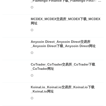
_Flamingo Finance下载_Flamingo Finance
网址
MCDEX_MCDEX交易所_MCDEX下载_MCDEX
网址
Anycoin Direct_Anycoin Direct交易所
_Anycoin Direct下载_Anycoin Direct网址
CoTrader_CoTrader交易所_CoTrader下载
_CoTrader网址
Koinal.io_Koinal.io交易所_Koinal.io下载
_Koinal.io网址