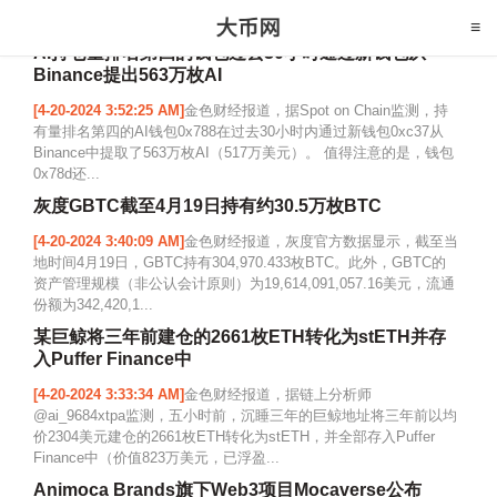
AI持仓量排名第四的钱包过去30小时通过新钱包从
Binance提出563万枚AI
[4-20-2024 3:52:25 AM]
金色财经报道，据Spot on Chain监测，持
有量排名第四的AI钱包0x788在过去30小时内通过新钱包0xc37从
Binance中提取了563万枚AI（517万美元）。 值得注意的是，钱包
0x78d还...
灰度GBTC截至4月19日持有约30.5万枚BTC
[4-20-2024 3:40:09 AM]
金色财经报道，灰度官方数据显示，截至当
地时间4月19日，GBTC持有304,970.433枚BTC。此外，GBTC的
资产管理规模（非公认会计原则）为19,614,091,057.16美元，流通
份额为342,420,1...
某巨鲸将三年前建仓的2661枚ETH转化为stETH并存
入Puffer Finance中
[4-20-2024 3:33:34 AM]
金色财经报道，据链上分析师
@ai_9684xtpa监测，五小时前，沉睡三年的巨鲸地址将三年前以均
价2304美元建仓的2661枚ETH转化为stETH，并全部存入Puffer
Finance中（价值823万美元，已浮盈...
Animoca Brands旗下Web3项目Mocaverse公布