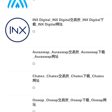
INX Digital_INX Digital交易所_INX Digital下
载_INX Digital网址
Auraswap_Auraswap交易所_Auraswap下载
_Auraswap网址
Chatex_Chatex交易所_Chatex下载_Chatex
网址
Oswap_Oswap交易所_Oswap下载_Oswap网
址