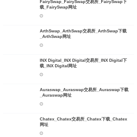
FairySwap_FairySwap交易所_FairySwap下
载_FairySwap网址
ArthSwap_ArthSwap交易所_ArthSwap下载
_ArthSwap网址
INX Digital_INX Digital交易所_INX Digital下
载_INX Digital网址
Auraswap_Auraswap交易所_Auraswap下载
_Auraswap网址
Chatex_Chatex交易所_Chatex下载_Chatex
网址