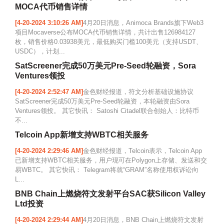
MOCA代币销售详情
[4-20-2024 3:10:26 AM]
4月20日消息，Animoca Brands旗下Web3
项目Mocaverse公布MOCA代币销售详情，共计出售126984127
枚，销售价格0.03938美元，最低购买门槛100美元（支持USDT、
USDC），计划...
SatScreener完成50万美元Pre-Seed轮融资，Sora
Ventures领投
[4-20-2024 2:52:47 AM]
金色财经报道，符文分析基础设施协议
SatScreener完成50万美元Pre-Seed轮融资，本轮融资由Sora
Ventures领投。 其它快讯： Satoshi Citadel联合创始人：比特币
不...
Telcoin App新增支持WBTC相关服务
[4-20-2024 2:29:46 AM]
金色财经报道，Telcoin表示，Telcoin App
已新增支持WBTC相关服务，用户现可在Polygon上存储、发送和交
易WBTC。 其它快讯： Telegram将就“GRAM”名称使用权诉讼向
L...
BNB Chain上燃烧符文发射平台SAC获Silicon Valley
Ltd投资
[4-20-2024 2:29:44 AM]
4月20日消息，BNB Chain上燃烧符文发射