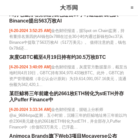
AI持仓量排名第四的钱包过去30小时通过新钱包从
Binance提出563万枚AI
[4-20-2024 3:52:25 AM]
金色财经报道，据Spot on Chain监测，持
有量排名第四的AI钱包0x788在过去30小时内通过新钱包0xc37从
Binance中提取了563万枚AI（517万美元）。 值得注意的是，钱包
0x78d还...
灰度GBTC截至4月19日持有约30.5万枚BTC
[4-20-2024 3:40:09 AM]
金色财经报道，灰度官方数据显示，截至当
地时间4月19日，GBTC持有304,970.433枚BTC。此外，GBTC的
资产管理规模（非公认会计原则）为19,614,091,057.16美元，流通
份额为342,420,1...
某巨鲸将三年前建仓的2661枚ETH转化为stETH并存
入Puffer Finance中
[4-20-2024 3:33:34 AM]
金色财经报道，据链上分析师
@ai_9684xtpa监测，五小时前，沉睡三年的巨鲸地址将三年前以均
价2304美元建仓的2661枚ETH转化为stETH，并全部存入Puffer
Finance中（价值823万美元，已浮盈...
Animoca Brands旗下Web3项目Mocaverse公布