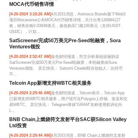
MOCA代币销售详情
[4-20-2024 3:10:26 AM]
4月20日消息，Animoca Brands旗下Web3
项目Mocaverse公布MOCA代币销售详情，共计出售126984127
枚，销售价格0.03938美元，最低购买门槛100美元（支持USDT、
USDC），计划...
SatScreener完成50万美元Pre-Seed轮融资，Sora
Ventures领投
[4-20-2024 2:52:47 AM]
金色财经报道，符文分析基础设施协议
SatScreener完成50万美元Pre-Seed轮融资，本轮融资由Sora
Ventures领投。 其它快讯： Satoshi Citadel联合创始人：比特币
不...
Telcoin App新增支持WBTC相关服务
[4-20-2024 2:29:46 AM]
金色财经报道，Telcoin表示，Telcoin App
已新增支持WBTC相关服务，用户现可在Polygon上存储、发送和交
易WBTC。 其它快讯： Telegram将就“GRAM”名称使用权诉讼向
L...
BNB Chain上燃烧符文发射平台SAC获Silicon Valley
Ltd投资
[4-20-2024 2:29:44 AM]
4月20日消息，BNB Chain上燃烧符文发射