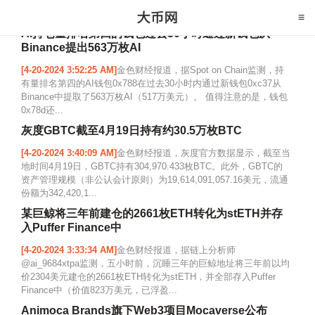
AI持仓量排名第四的钱包过去30小时通过新钱包从
Binance提出563万枚AI
[4-20-2024 3:52:25 AM]
金色财经报道，据Spot on Chain监测，持
有量排名第四的AI钱包0x788在过去30小时内通过新钱包0xc37从
Binance中提取了563万枚AI（517万美元）。 值得注意的是，钱包
0x78d还...
灰度GBTC截至4月19日持有约30.5万枚BTC
[4-20-2024 3:40:09 AM]
金色财经报道，灰度官方数据显示，截至当
地时间4月19日，GBTC持有304,970.433枚BTC。此外，GBTC的
资产管理规模（非公认会计原则）为19,614,091,057.16美元，流通
份额为342,420,1...
某巨鲸将三年前建仓的2661枚ETH转化为stETH并存
入Puffer Finance中
[4-20-2024 3:33:34 AM]
金色财经报道，据链上分析师
@ai_9684xtpa监测，五小时前，沉睡三年的巨鲸地址将三年前以均
价2304美元建仓的2661枚ETH转化为stETH，并全部存入Puffer
Finance中（价值823万美元，已浮盈...
Animoca Brands旗下Web3项目Mocaverse公布