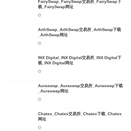
FairySwap_FairySwap交易所_FairySwap下
载_FairySwap网址
ArthSwap_ArthSwap交易所_ArthSwap下载
_ArthSwap网址
INX Digital_INX Digital交易所_INX Digital下
载_INX Digital网址
Auraswap_Auraswap交易所_Auraswap下载
_Auraswap网址
Chatex_Chatex交易所_Chatex下载_Chatex
网址