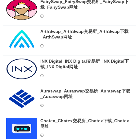
FairySwap_FairySwap交易所_FairySwap下
载_FairySwap网址
ArthSwap_ArthSwap交易所_ArthSwap下载
_ArthSwap网址
INX Digital_INX Digital交易所_INX Digital下
载_INX Digital网址
Auraswap_Auraswap交易所_Auraswap下载
_Auraswap网址
Chatex_Chatex交易所_Chatex下载_Chatex
网址