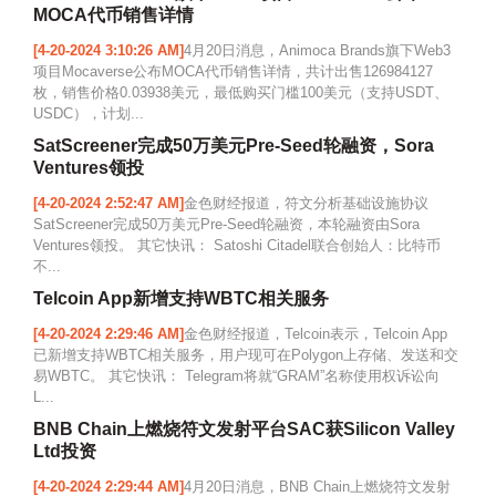
MOCA代币销售详情
[4-20-2024 3:10:26 AM]
4月20日消息，Animoca Brands旗下Web3
项目Mocaverse公布MOCA代币销售详情，共计出售126984127
枚，销售价格0.03938美元，最低购买门槛100美元（支持USDT、
USDC），计划...
SatScreener完成50万美元Pre-Seed轮融资，Sora
Ventures领投
[4-20-2024 2:52:47 AM]
金色财经报道，符文分析基础设施协议
SatScreener完成50万美元Pre-Seed轮融资，本轮融资由Sora
Ventures领投。 其它快讯： Satoshi Citadel联合创始人：比特币
不...
Telcoin App新增支持WBTC相关服务
[4-20-2024 2:29:46 AM]
金色财经报道，Telcoin表示，Telcoin App
已新增支持WBTC相关服务，用户现可在Polygon上存储、发送和交
易WBTC。 其它快讯： Telegram将就“GRAM”名称使用权诉讼向
L...
BNB Chain上燃烧符文发射平台SAC获Silicon Valley
Ltd投资
[4-20-2024 2:29:44 AM]
4月20日消息，BNB Chain上燃烧符文发射