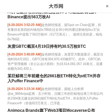
AI持仓量排名第四的钱包过去30小时通过新钱包从
Binance提出563万枚AI
[4-20-2024 3:52:25 AM]
金色财经报道，据Spot on Chain监测，持
有量排名第四的AI钱包0x788在过去30小时内通过新钱包0xc37从
Binance中提取了563万枚AI（517万美元）。 值得注意的是，钱包
0x78d还...
灰度GBTC截至4月19日持有约30.5万枚BTC
[4-20-2024 3:40:09 AM]
金色财经报道，灰度官方数据显示，截至当
地时间4月19日，GBTC持有304,970.433枚BTC。此外，GBTC的
资产管理规模（非公认会计原则）为19,614,091,057.16美元，流通
份额为342,420,1...
某巨鲸将三年前建仓的2661枚ETH转化为stETH并存
入Puffer Finance中
[4-20-2024 3:33:34 AM]
金色财经报道，据链上分析师
@ai_9684xtpa监测，五小时前，沉睡三年的巨鲸地址将三年前以均
价2304美元建仓的2661枚ETH转化为stETH，并全部存入Puffer
Finance中（价值823万美元，已浮盈...
Animoca Brands旗下Web3项目Mocaverse公布