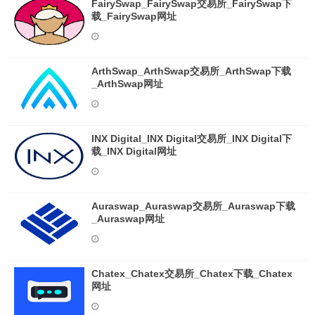
FairySwap_FairySwap交易所_FairySwap下
载_FairySwap网址
ArthSwap_ArthSwap交易所_ArthSwap下载
_ArthSwap网址
INX Digital_INX Digital交易所_INX Digital下
载_INX Digital网址
Auraswap_Auraswap交易所_Auraswap下载
_Auraswap网址
Chatex_Chatex交易所_Chatex下载_Chatex
网址