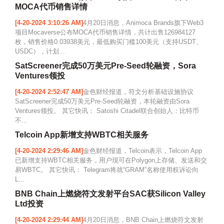
MOCA代币销售详情
[4-20-2024 3:10:26 AM]
4月20日消息，Animoca Brands旗下Web3
项目Mocaverse公布MOCA代币销售详情，共计出售126984127
枚，销售价格0.03938美元，最低购买门槛100美元（支持USDT、
USDC），计划...
SatScreener完成50万美元Pre-Seed轮融资，Sora
Ventures领投
[4-20-2024 2:52:47 AM]
金色财经报道，符文分析基础设施协议
SatScreener完成50万美元Pre-Seed轮融资，本轮融资由Sora
Ventures领投。 其它快讯： Satoshi Citadel联合创始人：比特币
不...
Telcoin App新增支持WBTC相关服务
[4-20-2024 2:29:46 AM]
金色财经报道，Telcoin表示，Telcoin App
已新增支持WBTC相关服务，用户现可在Polygon上存储、发送和交
易WBTC。 其它快讯： Telegram将就“GRAM”名称使用权诉讼向
L...
BNB Chain上燃烧符文发射平台SAC获Silicon Valley
Ltd投资
[4-20-2024 2:29:44 AM]
4月20日消息，BNB Chain上燃烧符文发射