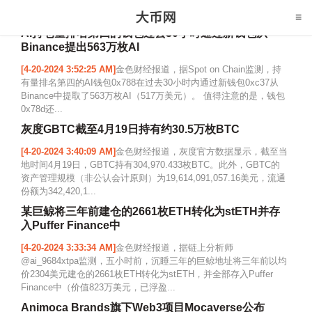
AI持仓量排名第四的钱包过去30小时通过新钱包从
Binance提出563万枚AI
[4-20-2024 3:52:25 AM]
金色财经报道，据Spot on Chain监测，持
有量排名第四的AI钱包0x788在过去30小时内通过新钱包0xc37从
Binance中提取了563万枚AI（517万美元）。 值得注意的是，钱包
0x78d还...
灰度GBTC截至4月19日持有约30.5万枚BTC
[4-20-2024 3:40:09 AM]
金色财经报道，灰度官方数据显示，截至当
地时间4月19日，GBTC持有304,970.433枚BTC。此外，GBTC的
资产管理规模（非公认会计原则）为19,614,091,057.16美元，流通
份额为342,420,1...
某巨鲸将三年前建仓的2661枚ETH转化为stETH并存
入Puffer Finance中
[4-20-2024 3:33:34 AM]
金色财经报道，据链上分析师
@ai_9684xtpa监测，五小时前，沉睡三年的巨鲸地址将三年前以均
价2304美元建仓的2661枚ETH转化为stETH，并全部存入Puffer
Finance中（价值823万美元，已浮盈...
Animoca Brands旗下Web3项目Mocaverse公布