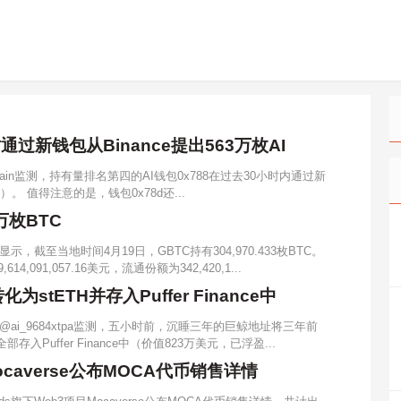
过新钱包从Binance提出563万枚AI
Chain监测，持有量排名第四的AI钱包0x788在过去30小时内通过新
元）。 值得注意的是，钱包0x78d还...
万枚BTC
截至当地时间4月19日，GBTC持有304,970.433枚BTC。
91,057.16美元，流通份额为342,420,1...
stETH并存入Puffer Finance中
ai_9684xtpa监测，五小时前，沉睡三年的巨鲸地址将三年前
存入Puffer Finance中（价值823万美元，已浮盈...
Mocaverse公布MOCA代币销售详情