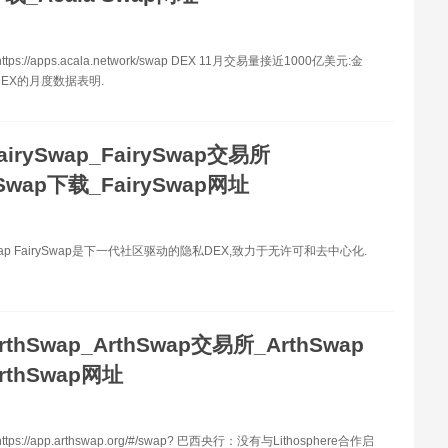
tps://apps.acala.network/swap DEX 11月交易量接近1000亿美元:金
DEX的月度数据表明.
airySwap_FairySwap交易所
ySwap下载_FairySwap网址
Swap FairySwap是下一代社区驱动的隐私DEX,致力于无许可和去中心化.
rthSwap_ArthSwap交易所_ArthSwap
rthSwap网址
tps://app.arthswap.org/#/swap? 巴西央行：没有与Lithosphere合作启