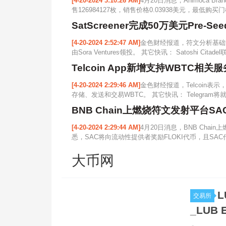
[4-20-2024 3:10:26 AM]
4月20日消息，Animoca B
售126984127枚，销售价格0.03938美元，最低购买门
SatScreener完成50万美元Pre-Se
[4-20-2024 2:52:47 AM]
金色财经报道，符文分析基础设施协
由Sora Ventures领投。 其它快讯： Satoshi Cita
Telcoin App新增支持WBTC相关服
[4-20-2024 2:29:46 AM]
金色财经报道，Telcoin表示，
存储、发送和交易WBTC。 其它快讯： Telegram将就
BNB Chain上燃烧符文发射平台SAC获Si
[4-20-2024 2:29:44 AM]
4月20日消息，BNB Chain上
悉，SAC将向流动性提供者奖励FLOKI代币，且SAC
大币网
L
交易所
_LUB 