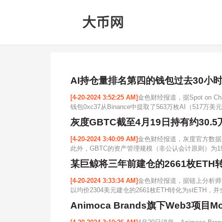
AI持仓量排名第四的钱包过去30小时通
[4-20-2024 3:52:25 AM]
金色财经报道，据Spot on 
钱包0xc37从Binance中提取了563万枚AI（517万美
灰度GBTC截至4月19日持有约30.5
[4-20-2024 3:40:09 AM]
金色财经报道，灰度官方数据显示，
此外，GBTC的资产管理规模（非公认会计原则）为19,614,0
某巨鲸将三年前建仓的2661枚ETH转化为
[4-20-2024 3:33:34 AM]
金色财经报道，据链上分析师@
以均价2304美元建仓的2661枚ETH转化为stETH，并全部
Animoca Brands旗下Web3项目