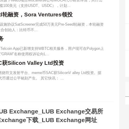
rands旗下Web3项目Mocaverse公布MOCA代币销售详情，共计出
槛100美元（支持USDT、USDC），计划...
ed轮融资，Sora Ventures领投
议SatScreener完成50万美元Pre-Seed轮融资，本轮融资
del联合创始人：比特币不...
务
Telcoin App已新增支持WBTC相关服务，用户现可在Polygon上
“GRAM”名称使用权诉讼向L...
licon Valley Ltd投资
燃烧符文发射平台、meme币SAC获SiliconV alley Ltd投资。据
代币通过公平铭刻产生。 其它快讯： ...
UB Exchange_LUB Exchange交易所
Exchange下载_LUB Exchange网址