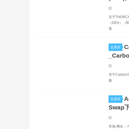
关于THORC
（DEX）（即
道.
C
交易所
_Carb
关于Carbo
族.
A
交易所
Swap下
市场 网址： ht