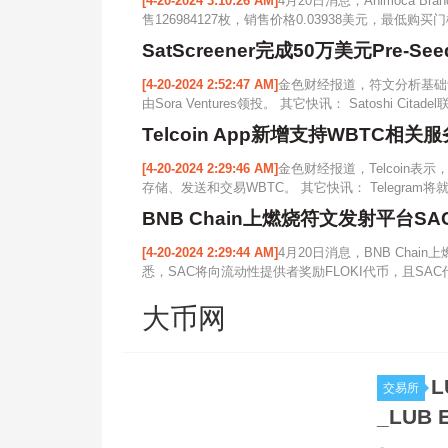
[4-20-2024 3:10:26 AM]
4月20日消息，Animoca B
售126984127枚，销售价格0.03938美元，最低购买门
SatScreener完成50万美元Pre-Se
[4-20-2024 2:52:47 AM]
金色财经报道，符文分析基础设施协
由Sora Ventures领投。 其它快讯： Satoshi Cita
Telcoin App新增支持WBTC相关服
[4-20-2024 2:29:46 AM]
金色财经报道，Telcoin表示，
存储、发送和交易WBTC。 其它快讯： Telegram将就
BNB Chain上燃烧符文发射平台SAC获Si
[4-20-2024 2:29:44 AM]
4月20日消息，BNB Chain上
悉，SAC将向流动性提供者奖励FLOKI代币，且SAC
大币网
L
交易所
_LUB 