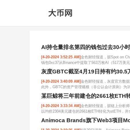
AI持仓量排名第四的钱包过去30小时通
[4-20-2024 3:52:25 AM]
金色财经报道，据Spot on 
钱包0xc37从Binance中提取了563万枚AI（517万美
灰度GBTC截至4月19日持有约30.5
[4-20-2024 3:40:09 AM]
金色财经报道，灰度官方数据显示，
此外，GBTC的资产管理规模（非公认会计原则）为19,614,0
某巨鲸将三年前建仓的2661枚ETH转化为
[4-20-2024 3:33:34 AM]
金色财经报道，据链上分析师@
以均价2304美元建仓的2661枚ETH转化为stETH，并全部
Animoca Brands旗下Web3项目