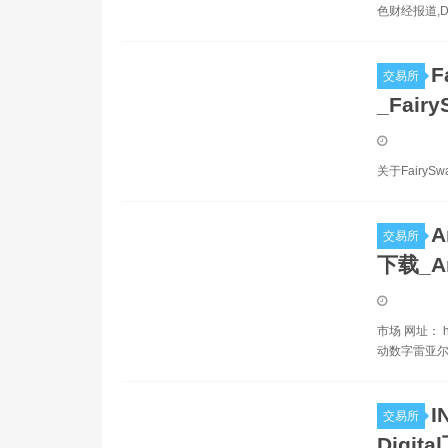
色财经报道,
F
交易所
_Fair
关于Fairy
A
交易所
下载_A
市场 网址： ht
动数字雷亚尔
I
交易所
Digita