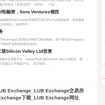
rands旗下Web3项目Mocaverse公布MOCA代币销售详情，共计出
槛100美元（支持USDT、USDC），计划...
ed轮融资，Sora Ventures领投
议SatScreener完成50万美元Pre-Seed轮融资，本轮融资
del联合创始人：比特币不...
务
Telcoin App已新增支持WBTC相关服务，用户现可在Polygon上
“GRAM”名称使用权诉讼向L...
licon Valley Ltd投资
燃烧符文发射平台、meme币SAC获SiliconV alley Ltd投资。据
代币通过公平铭刻产生。 其它快讯： ...
UB Exchange_LUB Exchange交易所
Exchange下载_LUB Exchange网址