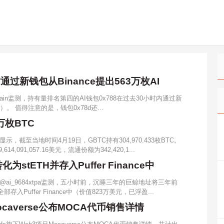
过新钱包从Binance提出563万枚AI
Chain监测，持有量排名第四的AI钱包0x788在过去30小时内通过新
元）。 值得注意的是，钱包0x78d还...
万枚BTC
截至当地时间4月19日，GBTC持有304,970.433枚BTC。
91,057.16美元，流通份额为342,420,1...
stETH并存入Puffer Finance中
ai_9684xtpa监测，五小时前，沉睡三年的巨鲸地址将三年前
存入Puffer Finance中（价值823万美元，已浮盈...
Mocaverse公布MOCA代币销售详情