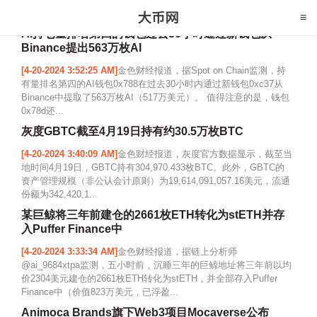
AI持仓量排名第四的钱包过去30小时通过新钱包从
Binance提出563万枚AI
[4-20-2024 3:52:25 AM]
金色财经报道，据Spot on Chain监测，持
有量排名第四的AI钱包0x788在过去30小时内通过新钱包0xc37从
Binance中提取了563万枚AI（517万美元）。 值得注意的是，钱包
0x78d还...
灰度GBTC截至4月19日持有约30.5万枚BTC
[4-20-2024 3:40:09 AM]
金色财经报道，灰度官方数据显示，截至当
地时间4月19日，GBTC持有304,970.433枚BTC。此外，GBTC的
资产管理规模（非公认会计原则）为19,614,091,057.16美元，流通
份额为342,420,1...
某巨鲸将三年前建仓的2661枚ETH转化为stETH并存
入Puffer Finance中
[4-20-2024 3:33:34 AM]
金色财经报道，据链上分析师
@ai_9684xtpa监测，五小时前，沉睡三年的巨鲸地址将三年前以均
价2304美元建仓的2661枚ETH转化为stETH，并全部存入Puffer
Finance中（价值823万美元，已浮盈...
Animoca Brands旗下Web3项目Mocaverse公布