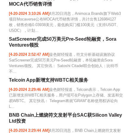
MOCA代币销售详情
[4-20-2024 3:10:26 AM]
4月20日消息，Animoca Brands旗下Web3
项目Mocaverse公布MOCA代币销售详情，共计出售126984127
枚，销售价格0.03938美元，最低购买门槛100美元（支持USDT、
USDC），计划...
SatScreener完成50万美元Pre-Seed轮融资，Sora
Ventures领投
[4-20-2024 2:52:47 AM]
金色财经报道，符文分析基础设施协议
SatScreener完成50万美元Pre-Seed轮融资，本轮融资由Sora
Ventures领投。 其它快讯： Satoshi Citadel联合创始人：比特币
不...
Telcoin App新增支持WBTC相关服务
[4-20-2024 2:29:46 AM]
金色财经报道，Telcoin表示，Telcoin App
已新增支持WBTC相关服务，用户现可在Polygon上存储、发送和交
易WBTC。 其它快讯： Telegram将就“GRAM”名称使用权诉讼向
L...
BNB Chain上燃烧符文发射平台SAC获Silicon Valley
Ltd投资
[4-20-2024 2:29:44 AM]
4月20日消息，BNB Chain上燃烧符文发射