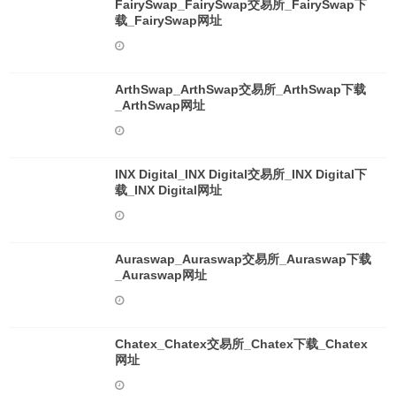
FairySwap_FairySwap交易所_FairySwap下
载_FairySwap网址
ArthSwap_ArthSwap交易所_ArthSwap下载
_ArthSwap网址
INX Digital_INX Digital交易所_INX Digital下
载_INX Digital网址
Auraswap_Auraswap交易所_Auraswap下载
_Auraswap网址
Chatex_Chatex交易所_Chatex下载_Chatex
网址