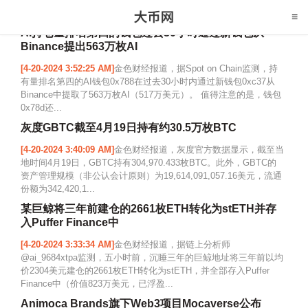
AI持仓量排名第四的钱包过去30小时通过新钱包从
Binance提出563万枚AI
[4-20-2024 3:52:25 AM]
金色财经报道，据Spot on Chain监测，持
有量排名第四的AI钱包0x788在过去30小时内通过新钱包0xc37从
Binance中提取了563万枚AI（517万美元）。 值得注意的是，钱包
0x78d还...
灰度GBTC截至4月19日持有约30.5万枚BTC
[4-20-2024 3:40:09 AM]
金色财经报道，灰度官方数据显示，截至当
地时间4月19日，GBTC持有304,970.433枚BTC。此外，GBTC的
资产管理规模（非公认会计原则）为19,614,091,057.16美元，流通
份额为342,420,1...
某巨鲸将三年前建仓的2661枚ETH转化为stETH并存
入Puffer Finance中
[4-20-2024 3:33:34 AM]
金色财经报道，据链上分析师
@ai_9684xtpa监测，五小时前，沉睡三年的巨鲸地址将三年前以均
价2304美元建仓的2661枚ETH转化为stETH，并全部存入Puffer
Finance中（价值823万美元，已浮盈...
Animoca Brands旗下Web3项目Mocaverse公布