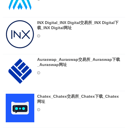
INX Digital_INX Digital交易所_INX Digital下
载_INX Digital网址
Auraswap_Auraswap交易所_Auraswap下载
_Auraswap网址
Chatex_Chatex交易所_Chatex下载_Chatex
网址