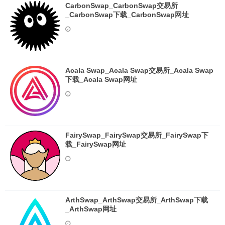
CarbonSwap_CarbonSwap交易所
_CarbonSwap下载_CarbonSwap网址
Acala Swap_Acala Swap交易所_Acala Swap
下载_Acala Swap网址
FairySwap_FairySwap交易所_FairySwap下
载_FairySwap网址
ArthSwap_ArthSwap交易所_ArthSwap下载
_ArthSwap网址