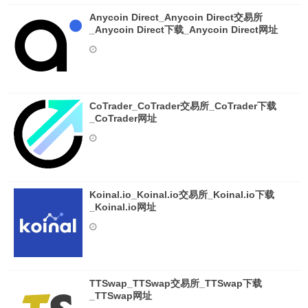
Anycoin Direct_Anycoin Direct交易所
_Anycoin Direct下载_Anycoin Direct网址
CoTrader_CoTrader交易所_CoTrader下载
_CoTrader网址
Koinal.io_Koinal.io交易所_Koinal.io下载
_Koinal.io网址
TTSwap_TTSwap交易所_TTSwap下载
_TTSwap网址