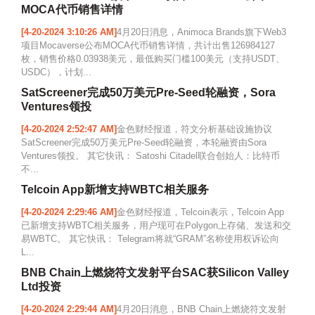
MOCA代币销售详情
[4-20-2024 3:10:26 AM]
4月20日消息，Animoca Brands旗下Web3
项目Mocaverse公布MOCA代币销售详情，共计出售126984127
枚，销售价格0.03938美元，最低购买门槛100美元（支持USDT、
USDC），计划...
SatScreener完成50万美元Pre-Seed轮融资，Sora
Ventures领投
[4-20-2024 2:52:47 AM]
金色财经报道，符文分析基础设施协议
SatScreener完成50万美元Pre-Seed轮融资，本轮融资由Sora
Ventures领投。 其它快讯： Satoshi Citadel联合创始人：比特币
不...
Telcoin App新增支持WBTC相关服务
[4-20-2024 2:29:46 AM]
金色财经报道，Telcoin表示，Telcoin App
已新增支持WBTC相关服务，用户现可在Polygon上存储、发送和交
易WBTC。 其它快讯： Telegram将就“GRAM”名称使用权诉讼向
L...
BNB Chain上燃烧符文发射平台SAC获Silicon Valley
Ltd投资
[4-20-2024 2:29:44 AM]
4月20日消息，BNB Chain上燃烧符文发射