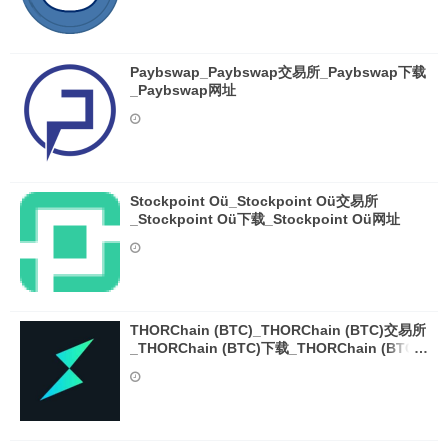
Paybswap_Paybswap交易所_Paybswap下载
_Paybswap网址
Stockpoint Oü_Stockpoint Oü交易所
_Stockpoint Oü下载_Stockpoint Oü网址
THORChain (BTC)_THORChain (BTC)交易所
_THORChain (BTC)下载_THORChain (BTC)
网址