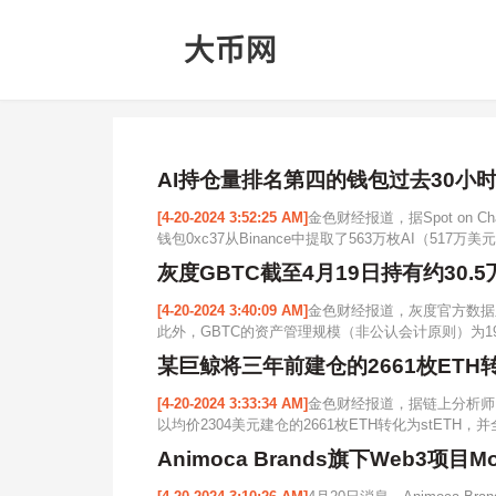
AI持仓量排名第四的钱包过去30小时通
[4-20-2024 3:52:25 AM]
金色财经报道，据Spot on 
钱包0xc37从Binance中提取了563万枚AI（517万美
灰度GBTC截至4月19日持有约30.5
[4-20-2024 3:40:09 AM]
金色财经报道，灰度官方数据显示，
此外，GBTC的资产管理规模（非公认会计原则）为19,614,0
某巨鲸将三年前建仓的2661枚ETH转化为
[4-20-2024 3:33:34 AM]
金色财经报道，据链上分析师@
以均价2304美元建仓的2661枚ETH转化为stETH，并全部
Animoca Brands旗下Web3项目