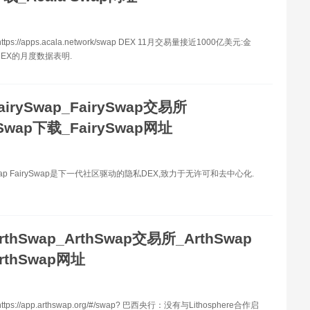
tps://apps.acala.network/swap DEX 11月交易量接近1000亿美元:金
DEX的月度数据表明.
airySwap_FairySwap交易所
ySwap下载_FairySwap网址
Swap FairySwap是下一代社区驱动的隐私DEX,致力于无许可和去中心化.
rthSwap_ArthSwap交易所_ArthSwap
rthSwap网址
tps://app.arthswap.org/#/swap? 巴西央行：没有与Lithosphere合作启