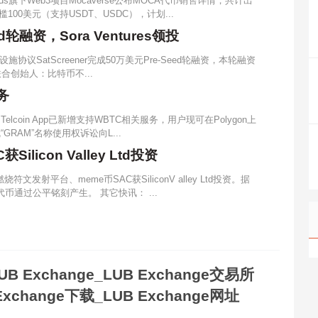
rands旗下Web3项目Mocaverse公布MOCA代币销售详情，共计出
槛100美元（支持USDT、USDC），计划...
ed轮融资，Sora Ventures领投
议SatScreener完成50万美元Pre-Seed轮融资，本轮融资
del联合创始人：比特币不...
务
Telcoin App已新增支持WBTC相关服务，用户现可在Polygon上
“GRAM”名称使用权诉讼向L...
licon Valley Ltd投资
燃烧符文发射平台、meme币SAC获SiliconV alley Ltd投资。据
代币通过公平铭刻产生。 其它快讯： ...
UB Exchange_LUB Exchange交易所
Exchange下载_LUB Exchange网址