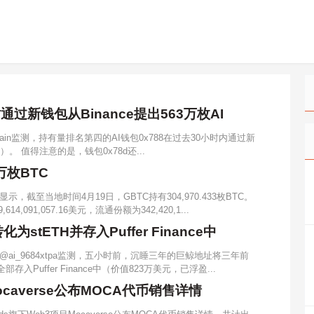
过新钱包从Binance提出563万枚AI
Chain监测，持有量排名第四的AI钱包0x788在过去30小时内通过新
元）。 值得注意的是，钱包0x78d还...
万枚BTC
截至当地时间4月19日，GBTC持有304,970.433枚BTC。
91,057.16美元，流通份额为342,420,1...
stETH并存入Puffer Finance中
ai_9684xtpa监测，五小时前，沉睡三年的巨鲸地址将三年前
存入Puffer Finance中（价值823万美元，已浮盈...
Mocaverse公布MOCA代币销售详情