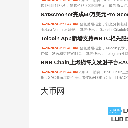
[4-20-2024 3:10:26 AM]
4月20日消息，Animoca B
售126984127枚，销售价格0.03938美元，最低购买门
SatScreener完成50万美元Pre-Se
[4-20-2024 2:52:47 AM]
金色财经报道，符文分析基础设施协
由Sora Ventures领投。 其它快讯： Satoshi Cita
Telcoin App新增支持WBTC相关服
[4-20-2024 2:29:46 AM]
金色财经报道，Telcoin表示，
存储、发送和交易WBTC。 其它快讯： Telegram将就
BNB Chain上燃烧符文发射平台SAC获Si
[4-20-2024 2:29:44 AM]
4月20日消息，BNB Chain上
悉，SAC将向流动性提供者奖励FLOKI代币，且SAC
大币网
L
交易所
_LUB 