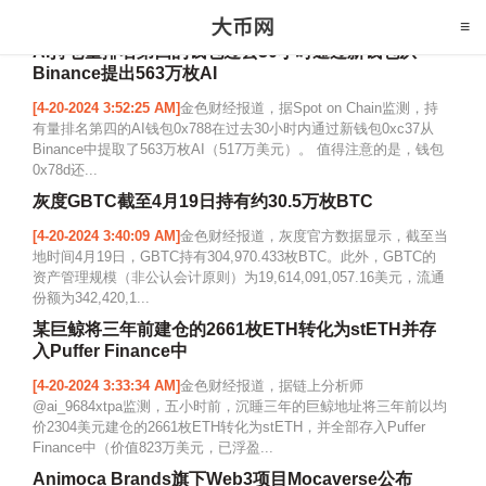
AI持仓量排名第四的钱包过去30小时通过新钱包从
Binance提出563万枚AI
[4-20-2024 3:52:25 AM]
金色财经报道，据Spot on Chain监测，持
有量排名第四的AI钱包0x788在过去30小时内通过新钱包0xc37从
Binance中提取了563万枚AI（517万美元）。 值得注意的是，钱包
0x78d还...
灰度GBTC截至4月19日持有约30.5万枚BTC
[4-20-2024 3:40:09 AM]
金色财经报道，灰度官方数据显示，截至当
地时间4月19日，GBTC持有304,970.433枚BTC。此外，GBTC的
资产管理规模（非公认会计原则）为19,614,091,057.16美元，流通
份额为342,420,1...
某巨鲸将三年前建仓的2661枚ETH转化为stETH并存
入Puffer Finance中
[4-20-2024 3:33:34 AM]
金色财经报道，据链上分析师
@ai_9684xtpa监测，五小时前，沉睡三年的巨鲸地址将三年前以均
价2304美元建仓的2661枚ETH转化为stETH，并全部存入Puffer
Finance中（价值823万美元，已浮盈...
Animoca Brands旗下Web3项目Mocaverse公布