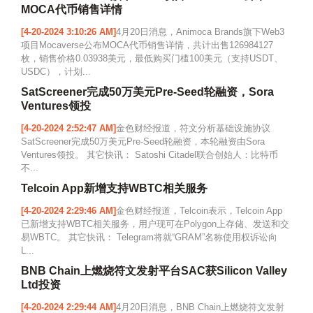
MOCA代币销售详情
[4-20-2024 3:10:26 AM]
4月20日消息，Animoca Brands旗下Web3
项目Mocaverse公布MOCA代币销售详情，共计出售126984127
枚，销售价格0.03938美元，最低购买门槛100美元（支持USDT、
USDC），计划...
SatScreener完成50万美元Pre-Seed轮融资，Sora
Ventures领投
[4-20-2024 2:52:47 AM]
金色财经报道，符文分析基础设施协议
SatScreener完成50万美元Pre-Seed轮融资，本轮融资由Sora
Ventures领投。 其它快讯： Satoshi Citadel联合创始人：比特币
不...
Telcoin App新增支持WBTC相关服务
[4-20-2024 2:29:46 AM]
金色财经报道，Telcoin表示，Telcoin App
已新增支持WBTC相关服务，用户现可在Polygon上存储、发送和交
易WBTC。 其它快讯： Telegram将就“GRAM”名称使用权诉讼向
L...
BNB Chain上燃烧符文发射平台SAC获Silicon Valley
Ltd投资
[4-20-2024 2:29:44 AM]
4月20日消息，BNB Chain上燃烧符文发射