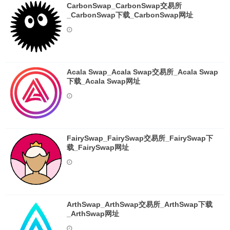
CarbonSwap_CarbonSwap交易所
_CarbonSwap下载_CarbonSwap网址
Acala Swap_Acala Swap交易所_Acala Swap
下载_Acala Swap网址
FairySwap_FairySwap交易所_FairySwap下
载_FairySwap网址
ArthSwap_ArthSwap交易所_ArthSwap下载
_ArthSwap网址