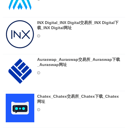
INX Digital_INX Digital交易所_INX Digital下
载_INX Digital网址
Auraswap_Auraswap交易所_Auraswap下载
_Auraswap网址
Chatex_Chatex交易所_Chatex下载_Chatex
网址