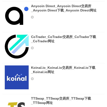
Anycoin Direct_Anycoin Direct交易所
_Anycoin Direct下载_Anycoin Direct网址
CoTrader_CoTrader交易所_CoTrader下载
_CoTrader网址
Koinal.io_Koinal.io交易所_Koinal.io下载
_Koinal.io网址
TTSwap_TTSwap交易所_TTSwap下载
_TTSwap网址