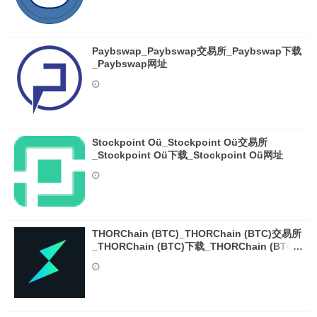
Paybswap_Paybswap交易所_Paybswap下载
_Paybswap网址
Stockpoint Oü_Stockpoint Oü交易所
_Stockpoint Oü下载_Stockpoint Oü网址
THORChain (BTC)_THORChain (BTC)交易所
_THORChain (BTC)下载_THORChain (BTC)
网址