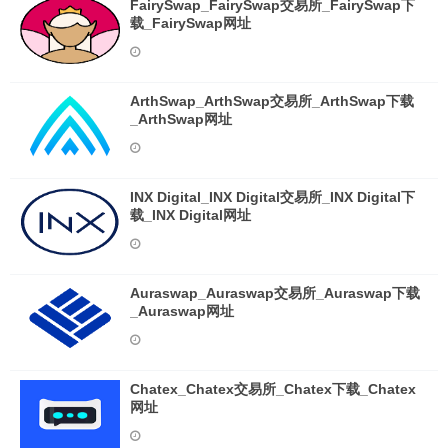
FairySwap_FairySwap交易所_FairySwap下
载_FairySwap网址
ArthSwap_ArthSwap交易所_ArthSwap下载
_ArthSwap网址
INX Digital_INX Digital交易所_INX Digital下
载_INX Digital网址
Auraswap_Auraswap交易所_Auraswap下载
_Auraswap网址
Chatex_Chatex交易所_Chatex下载_Chatex
网址