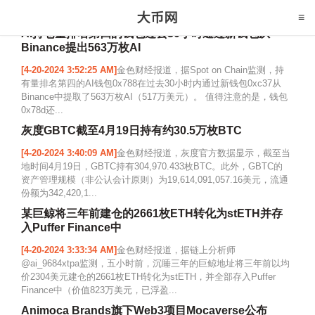
AI持仓量排名第四的钱包过去30小时通过新钱包从
Binance提出563万枚AI
[4-20-2024 3:52:25 AM]
金色财经报道，据Spot on Chain监测，持
有量排名第四的AI钱包0x788在过去30小时内通过新钱包0xc37从
Binance中提取了563万枚AI（517万美元）。 值得注意的是，钱包
0x78d还...
灰度GBTC截至4月19日持有约30.5万枚BTC
[4-20-2024 3:40:09 AM]
金色财经报道，灰度官方数据显示，截至当
地时间4月19日，GBTC持有304,970.433枚BTC。此外，GBTC的
资产管理规模（非公认会计原则）为19,614,091,057.16美元，流通
份额为342,420,1...
某巨鲸将三年前建仓的2661枚ETH转化为stETH并存
入Puffer Finance中
[4-20-2024 3:33:34 AM]
金色财经报道，据链上分析师
@ai_9684xtpa监测，五小时前，沉睡三年的巨鲸地址将三年前以均
价2304美元建仓的2661枚ETH转化为stETH，并全部存入Puffer
Finance中（价值823万美元，已浮盈...
Animoca Brands旗下Web3项目Mocaverse公布