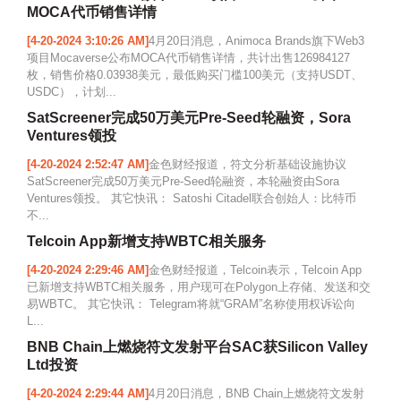
MOCA代币销售详情
[4-20-2024 3:10:26 AM]
4月20日消息，Animoca Brands旗下Web3
项目Mocaverse公布MOCA代币销售详情，共计出售126984127
枚，销售价格0.03938美元，最低购买门槛100美元（支持USDT、
USDC），计划...
SatScreener完成50万美元Pre-Seed轮融资，Sora
Ventures领投
[4-20-2024 2:52:47 AM]
金色财经报道，符文分析基础设施协议
SatScreener完成50万美元Pre-Seed轮融资，本轮融资由Sora
Ventures领投。 其它快讯： Satoshi Citadel联合创始人：比特币
不...
Telcoin App新增支持WBTC相关服务
[4-20-2024 2:29:46 AM]
金色财经报道，Telcoin表示，Telcoin App
已新增支持WBTC相关服务，用户现可在Polygon上存储、发送和交
易WBTC。 其它快讯： Telegram将就“GRAM”名称使用权诉讼向
L...
BNB Chain上燃烧符文发射平台SAC获Silicon Valley
Ltd投资
[4-20-2024 2:29:44 AM]
4月20日消息，BNB Chain上燃烧符文发射