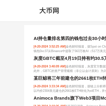
AI持仓量排名第四的钱包过去30小时通
[4-20-2024 3:52:25 AM]
金色财经报道，据Spot on 
钱包0xc37从Binance中提取了563万枚AI（517万美
灰度GBTC截至4月19日持有约30.5
[4-20-2024 3:40:09 AM]
金色财经报道，灰度官方数据显示，
此外，GBTC的资产管理规模（非公认会计原则）为19,614,0
某巨鲸将三年前建仓的2661枚ETH转化为
[4-20-2024 3:33:34 AM]
金色财经报道，据链上分析师@
以均价2304美元建仓的2661枚ETH转化为stETH，并全部
Animoca Brands旗下Web3项目