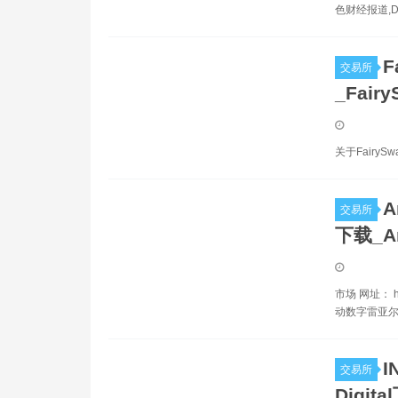
色财经报道,
F
交易所
_Fair
关于Fairy
A
交易所
下载_A
市场 网址： ht
动数字雷亚尔
I
交易所
Digita