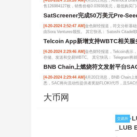
[4-20-2024 3:10:26 AM]
4月20日消息，Animoca B
售126984127枚，销售价格0.03938美元，最低购买门
SatScreener完成50万美元Pre-Se
[4-20-2024 2:52:47 AM]
金色财经报道，符文分析基础设施协
由Sora Ventures领投。 其它快讯： Satoshi Cita
Telcoin App新增支持WBTC相关服
[4-20-2024 2:29:46 AM]
金色财经报道，Telcoin表示，
存储、发送和交易WBTC。 其它快讯： Telegram将就
BNB Chain上燃烧符文发射平台SAC获Si
[4-20-2024 2:29:44 AM]
4月20日消息，BNB Chain上
悉，SAC将向流动性提供者奖励FLOKI代币，且SAC
大币网
L
交易所
_LUB 