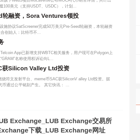
rands旗下Web3项目Mocaverse公布MOCA代币销售详情，共计出
槛100美元（支持USDT、USDC），计划...
ed轮融资，Sora Ventures领投
议SatScreener完成50万美元Pre-Seed轮融资，本轮融资
del联合创始人：比特币不...
务
Telcoin App已新增支持WBTC相关服务，用户现可在Polygon上
“GRAM”名称使用权诉讼向L...
licon Valley Ltd投资
燃烧符文发射平台、meme币SAC获SiliconV alley Ltd投资。据
代币通过公平铭刻产生。 其它快讯： ...
UB Exchange_LUB Exchange交易所
Exchange下载_LUB Exchange网址