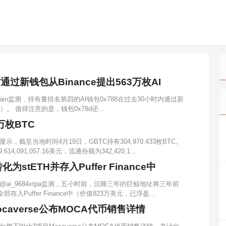
过新钱包从Binance提出563万枚AI
Chain监测，持有量排名第四的AI钱包0x788在过去30小时内通过新
元）。 值得注意的是，钱包0x78d还...
万枚BTC
截至当地时间4月19日，GBTC持有304,970.433枚BTC。
91,057.16美元，流通份额为342,420,1...
stETH并存入Puffer Finance中
ai_9684xtpa监测，五小时前，沉睡三年的巨鲸地址将三年前
存入Puffer Finance中（价值823万美元，已浮盈...
Mocaverse公布MOCA代币销售详情