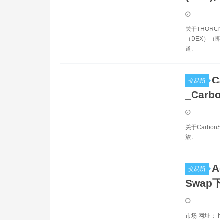
关于THORC
（DEX）（即
道.
C
交易所
_Carb
关于Carbo
族.
A
交易所
Swap下
市场 网址： ht