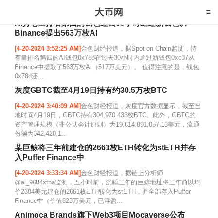
AI持仓量排名第四的钱包过去30小时通过新钱包从
Binance提出563万枚AI
[4-20-2024 3:52:25 AM]
金色财经报道，据Spot on Chain监测，持
有量排名第四的AI钱包0x788在过去30小时内通过新钱包0xc37从
Binance中提取了563万枚AI（517万美元）。 值得注意的是，钱包
0x78d还...
灰度GBTC截至4月19日持有约30.5万枚BTC
[4-20-2024 3:40:09 AM]
金色财经报道，灰度官方数据显示，截至当
地时间4月19日，GBTC持有304,970.433枚BTC。此外，GBTC的
资产管理规模（非公认会计原则）为19,614,091,057.16美元，流通
份额为342,420,1...
某巨鲸将三年前建仓的2661枚ETH转化为stETH并存
入Puffer Finance中
[4-20-2024 3:33:34 AM]
金色财经报道，据链上分析师
@ai_9684xtpa监测，五小时前，沉睡三年的巨鲸地址将三年前以均
价2304美元建仓的2661枚ETH转化为stETH，并全部存入Puffer
Finance中（价值823万美元，已浮盈...
Animoca Brands旗下Web3项目Mocaverse公布