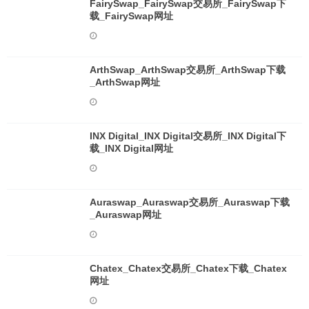
FairySwap_FairySwap交易所_FairySwap下
载_FairySwap网址
ArthSwap_ArthSwap交易所_ArthSwap下载
_ArthSwap网址
INX Digital_INX Digital交易所_INX Digital下
载_INX Digital网址
Auraswap_Auraswap交易所_Auraswap下载
_Auraswap网址
Chatex_Chatex交易所_Chatex下载_Chatex
网址