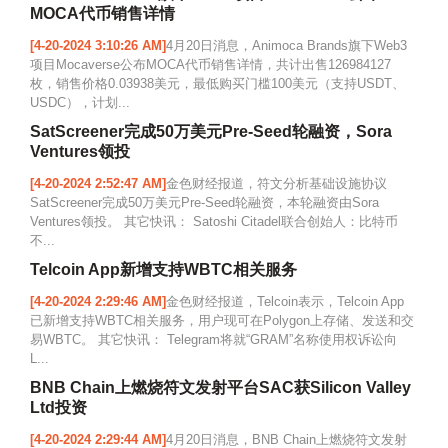
MOCA代币销售详情
[4-20-2024 3:10:26 AM]
4月20日消息，Animoca Brands旗下Web3
项目Mocaverse公布MOCA代币销售详情，共计出售126984127
枚，销售价格0.03938美元，最低购买门槛100美元（支持USDT、
USDC），计划...
SatScreener完成50万美元Pre-Seed轮融资，Sora
Ventures领投
[4-20-2024 2:52:47 AM]
金色财经报道，符文分析基础设施协议
SatScreener完成50万美元Pre-Seed轮融资，本轮融资由Sora
Ventures领投。 其它快讯： Satoshi Citadel联合创始人：比特币
不...
Telcoin App新增支持WBTC相关服务
[4-20-2024 2:29:46 AM]
金色财经报道，Telcoin表示，Telcoin App
已新增支持WBTC相关服务，用户现可在Polygon上存储、发送和交
易WBTC。 其它快讯： Telegram将就“GRAM”名称使用权诉讼向
L...
BNB Chain上燃烧符文发射平台SAC获Silicon Valley
Ltd投资
[4-20-2024 2:29:44 AM]
4月20日消息，BNB Chain上燃烧符文发射