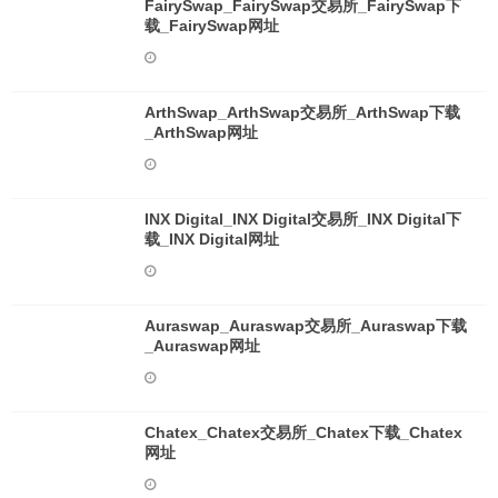
FairySwap_FairySwap交易所_FairySwap下
载_FairySwap网址
ArthSwap_ArthSwap交易所_ArthSwap下载
_ArthSwap网址
INX Digital_INX Digital交易所_INX Digital下
载_INX Digital网址
Auraswap_Auraswap交易所_Auraswap下载
_Auraswap网址
Chatex_Chatex交易所_Chatex下载_Chatex
网址