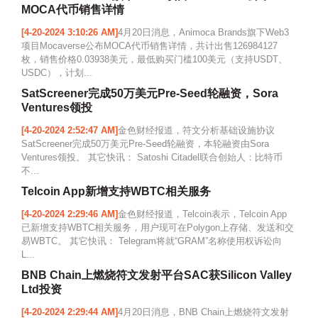
MOCA代币销售详情
[4-20-2024 3:10:26 AM]
4月20日消息，Animoca Brands旗下Web3
项目Mocaverse公布MOCA代币销售详情，共计出售126984127
枚，销售价格0.03938美元，最低购买门槛100美元（支持USDT、
USDC），计划...
SatScreener完成50万美元Pre-Seed轮融资，Sora
Ventures领投
[4-20-2024 2:52:47 AM]
金色财经报道，符文分析基础设施协议
SatScreener完成50万美元Pre-Seed轮融资，本轮融资由Sora
Ventures领投。 其它快讯： Satoshi Citadel联合创始人：比特币
不...
Telcoin App新增支持WBTC相关服务
[4-20-2024 2:29:46 AM]
金色财经报道，Telcoin表示，Telcoin App
已新增支持WBTC相关服务，用户现可在Polygon上存储、发送和交
易WBTC。 其它快讯： Telegram将就“GRAM”名称使用权诉讼向
L...
BNB Chain上燃烧符文发射平台SAC获Silicon Valley
Ltd投资
[4-20-2024 2:29:44 AM]
4月20日消息，BNB Chain上燃烧符文发射