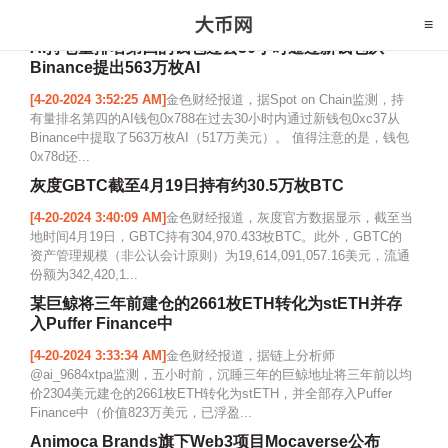
AI持仓量排名第四的钱包过去30小时通过新钱包从
Binance提出563万枚AI
[4-20-2024 3:52:25 AM]
金色财经报道，据Spot on Chain监测，持
有量排名第四的AI钱包0x788在过去30小时内通过新钱包0xc37从
Binance中提取了563万枚AI（517万美元）。 值得注意的是，钱包
0x78d还...
灰度GBTC截至4月19日持有约30.5万枚BTC
[4-20-2024 3:40:09 AM]
金色财经报道，灰度官方数据显示，截至当
地时间4月19日，GBTC持有304,970.433枚BTC。此外，GBTC的
资产管理规模（非公认会计原则）为19,614,091,057.16美元，流通
份额为342,420,1...
某巨鲸将三年前建仓的2661枚ETH转化为stETH并存
入Puffer Finance中
[4-20-2024 3:33:34 AM]
金色财经报道，据链上分析师
@ai_9684xtpa监测，五小时前，沉睡三年的巨鲸地址将三年前以均
价2304美元建仓的2661枚ETH转化为stETH，并全部存入Puffer
Finance中（价值823万美元，已浮盈...
Animoca Brands旗下Web3项目Mocaverse公布