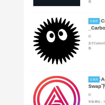
道.
C
交易所
_Carb
关于Carbo
族.
A
交易所
Swap下
市场 网址： ht