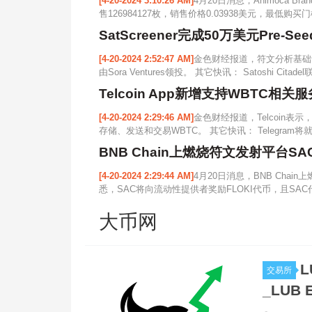
[4-20-2024 3:10:26 AM]
4月20日消息，Animoca B
售126984127枚，销售价格0.03938美元，最低购买门
SatScreener完成50万美元Pre-Se
[4-20-2024 2:52:47 AM]
金色财经报道，符文分析基础设施协
由Sora Ventures领投。 其它快讯： Satoshi Cita
Telcoin App新增支持WBTC相关服
[4-20-2024 2:29:46 AM]
金色财经报道，Telcoin表示，
存储、发送和交易WBTC。 其它快讯： Telegram将就
BNB Chain上燃烧符文发射平台SAC获Si
[4-20-2024 2:29:44 AM]
4月20日消息，BNB Chain上
悉，SAC将向流动性提供者奖励FLOKI代币，且SAC
大币网
L
交易所
_LUB 