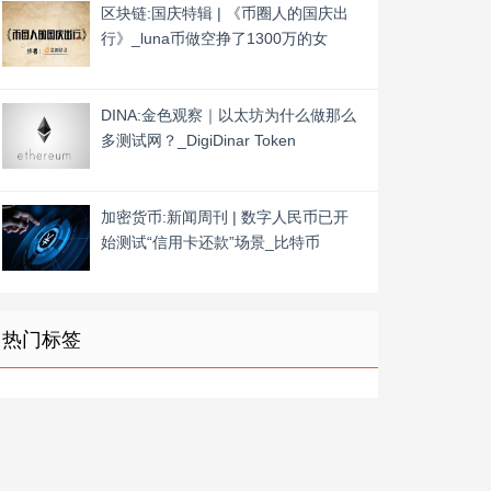
区块链:国庆特辑 | 《币圈人的国庆出
行》_luna币做空挣了1300万的女
DINA:金色观察｜以太坊为什么做那么
多测试网？_DigiDinar Token
加密货币:新闻周刊 | 数字人民币已开
始测试“信用卡还款”场景_比特币
热门标签