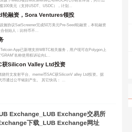
rands旗下Web3项目Mocaverse公布MOCA代币销售详情，共计出
槛100美元（支持USDT、USDC），计划...
ed轮融资，Sora Ventures领投
议SatScreener完成50万美元Pre-Seed轮融资，本轮融资
del联合创始人：比特币不...
务
Telcoin App已新增支持WBTC相关服务，用户现可在Polygon上
“GRAM”名称使用权诉讼向L...
licon Valley Ltd投资
燃烧符文发射平台、meme币SAC获SiliconV alley Ltd投资。据
代币通过公平铭刻产生。 其它快讯： ...
UB Exchange_LUB Exchange交易所
Exchange下载_LUB Exchange网址