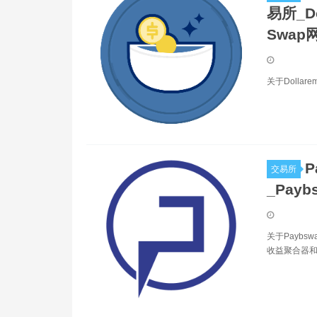
易所_Do
Swap
关于Dollar
P
交易所
_Pay
关于Paybs
收益聚合器和