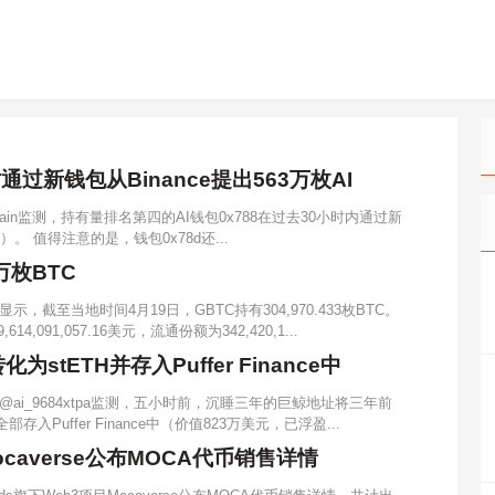
过新钱包从Binance提出563万枚AI
Chain监测，持有量排名第四的AI钱包0x788在过去30小时内通过新
元）。 值得注意的是，钱包0x78d还...
万枚BTC
截至当地时间4月19日，GBTC持有304,970.433枚BTC。
91,057.16美元，流通份额为342,420,1...
stETH并存入Puffer Finance中
ai_9684xtpa监测，五小时前，沉睡三年的巨鲸地址将三年前
存入Puffer Finance中（价值823万美元，已浮盈...
Mocaverse公布MOCA代币销售详情