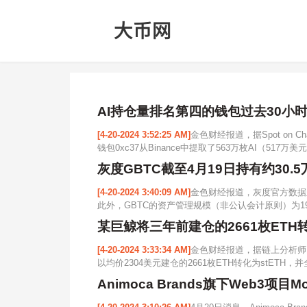
AI持仓量排名第四的钱包过去30小时通
[4-20-2024 3:52:25 AM]
金色财经报道，据Spot on 
钱包0xc37从Binance中提取了563万枚AI（517万美
灰度GBTC截至4月19日持有约30.5
[4-20-2024 3:40:09 AM]
金色财经报道，灰度官方数据显示，
此外，GBTC的资产管理规模（非公认会计原则）为19,614,0
某巨鲸将三年前建仓的2661枚ETH转化为
[4-20-2024 3:33:34 AM]
金色财经报道，据链上分析师@
以均价2304美元建仓的2661枚ETH转化为stETH，并全部
Animoca Brands旗下Web3项目