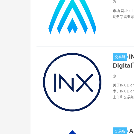
市场 网址： ht
动数字雷亚尔
I
交易所
Digita
关于INX D
术。INX 
上市和交易加
A
交易所