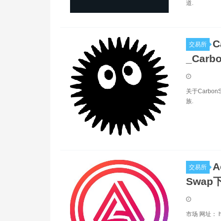
道.
C
交易所
_Carb
关于Carbo
族.
A
交易所
Swap下
市场 网址： ht