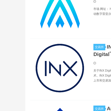
市场 网址： ht
动数字雷亚尔
I
交易所
Digita
关于INX D
术。INX 
上市和交易加
A
交易所