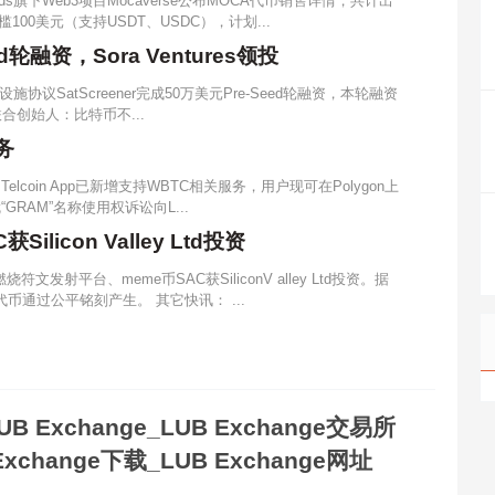
rands旗下Web3项目Mocaverse公布MOCA代币销售详情，共计出
槛100美元（支持USDT、USDC），计划...
ed轮融资，Sora Ventures领投
议SatScreener完成50万美元Pre-Seed轮融资，本轮融资
del联合创始人：比特币不...
务
Telcoin App已新增支持WBTC相关服务，用户现可在Polygon上
“GRAM”名称使用权诉讼向L...
licon Valley Ltd投资
燃烧符文发射平台、meme币SAC获SiliconV alley Ltd投资。据
代币通过公平铭刻产生。 其它快讯： ...
UB Exchange_LUB Exchange交易所
Exchange下载_LUB Exchange网址