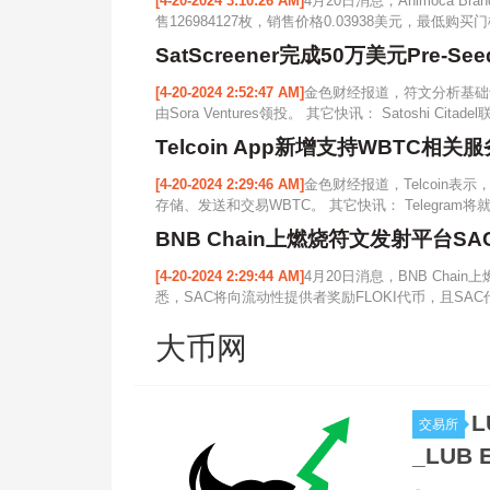
[4-20-2024 3:10:26 AM]
4月20日消息，Animoca B
售126984127枚，销售价格0.03938美元，最低购买门
SatScreener完成50万美元Pre-Se
[4-20-2024 2:52:47 AM]
金色财经报道，符文分析基础设施协
由Sora Ventures领投。 其它快讯： Satoshi Cita
Telcoin App新增支持WBTC相关服
[4-20-2024 2:29:46 AM]
金色财经报道，Telcoin表示，
存储、发送和交易WBTC。 其它快讯： Telegram将就
BNB Chain上燃烧符文发射平台SAC获Si
[4-20-2024 2:29:44 AM]
4月20日消息，BNB Chain上
悉，SAC将向流动性提供者奖励FLOKI代币，且SAC
大币网
L
交易所
_LUB 