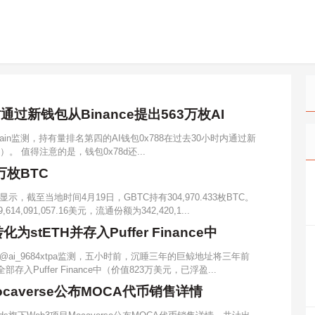
过新钱包从Binance提出563万枚AI
Chain监测，持有量排名第四的AI钱包0x788在过去30小时内通过新
元）。 值得注意的是，钱包0x78d还...
万枚BTC
截至当地时间4月19日，GBTC持有304,970.433枚BTC。
91,057.16美元，流通份额为342,420,1...
stETH并存入Puffer Finance中
ai_9684xtpa监测，五小时前，沉睡三年的巨鲸地址将三年前
存入Puffer Finance中（价值823万美元，已浮盈...
Mocaverse公布MOCA代币销售详情