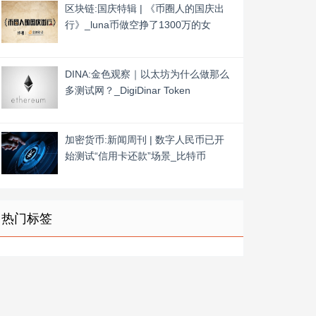
区块链:国庆特辑 | 《币圈人的国庆出
行》_luna币做空挣了1300万的女
DINA:金色观察｜以太坊为什么做那么
多测试网？_DigiDinar Token
加密货币:新闻周刊 | 数字人民币已开
始测试“信用卡还款”场景_比特币
热门标签