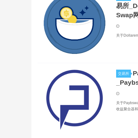
易所_Do
Swap
关于Dollar
P
交易所
_Pay
关于Paybs
收益聚合器和