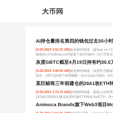
AI持仓量排名第四的钱包过去30小时通
[4-20-2024 3:52:25 AM]
金色财经报道，据Spot on 
钱包0xc37从Binance中提取了563万枚AI（517万美
灰度GBTC截至4月19日持有约30.5
[4-20-2024 3:40:09 AM]
金色财经报道，灰度官方数据显示，
此外，GBTC的资产管理规模（非公认会计原则）为19,614,0
某巨鲸将三年前建仓的2661枚ETH转化为
[4-20-2024 3:33:34 AM]
金色财经报道，据链上分析师@
以均价2304美元建仓的2661枚ETH转化为stETH，并全部
Animoca Brands旗下Web3项目