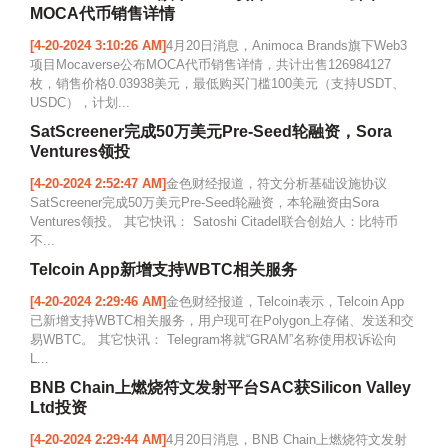
MOCA代币销售详情
[4-20-2024 3:10:26 AM]
4月20日消息，Animoca Brands旗下Web3
项目Mocaverse公布MOCA代币销售详情，共计出售126984127
枚，销售价格0.03938美元，最低购买门槛100美元（支持USDT、
USDC），计划...
SatScreener完成50万美元Pre-Seed轮融资，Sora
Ventures领投
[4-20-2024 2:52:47 AM]
金色财经报道，符文分析基础设施协议
SatScreener完成50万美元Pre-Seed轮融资，本轮融资由Sora
Ventures领投。 其它快讯： Satoshi Citadel联合创始人：比特币
不...
Telcoin App新增支持WBTC相关服务
[4-20-2024 2:29:46 AM]
金色财经报道，Telcoin表示，Telcoin App
已新增支持WBTC相关服务，用户现可在Polygon上存储、发送和交
易WBTC。 其它快讯： Telegram将就“GRAM”名称使用权诉讼向
L...
BNB Chain上燃烧符文发射平台SAC获Silicon Valley
Ltd投资
[4-20-2024 2:29:44 AM]
4月20日消息，BNB Chain上燃烧符文发射