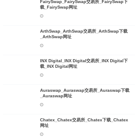
FairySwap_FairySwap交易所_FairySwap下
载_FairySwap网址
ArthSwap_ArthSwap交易所_ArthSwap下载
_ArthSwap网址
INX Digital_INX Digital交易所_INX Digital下
载_INX Digital网址
Auraswap_Auraswap交易所_Auraswap下载
_Auraswap网址
Chatex_Chatex交易所_Chatex下载_Chatex
网址