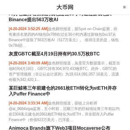
AI持仓量排名第四的钱包过去30小时通过新钱包从
Binance提出563万枚AI
[4-20-2024 3:52:25 AM]
金色财经报道，据Spot on Chain监测，持
有量排名第四的AI钱包0x788在过去30小时内通过新钱包0xc37从
Binance中提取了563万枚AI（517万美元）。 值得注意的是，钱包
0x78d还...
灰度GBTC截至4月19日持有约30.5万枚BTC
[4-20-2024 3:40:09 AM]
金色财经报道，灰度官方数据显示，截至当
地时间4月19日，GBTC持有304,970.433枚BTC。此外，GBTC的
资产管理规模（非公认会计原则）为19,614,091,057.16美元，流通
份额为342,420,1...
某巨鲸将三年前建仓的2661枚ETH转化为stETH并存
入Puffer Finance中
[4-20-2024 3:33:34 AM]
金色财经报道，据链上分析师
@ai_9684xtpa监测，五小时前，沉睡三年的巨鲸地址将三年前以均
价2304美元建仓的2661枚ETH转化为stETH，并全部存入Puffer
Finance中（价值823万美元，已浮盈...
Animoca Brands旗下Web3项目Mocaverse公布