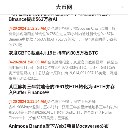
AI持仓量排名第四的钱包过去30小时通过新钱包从
Binance提出563万枚AI
[4-20-2024 3:52:25 AM]
金色财经报道，据Spot on Chain监测，持
有量排名第四的AI钱包0x788在过去30小时内通过新钱包0xc37从
Binance中提取了563万枚AI（517万美元）。 值得注意的是，钱包
0x78d还...
灰度GBTC截至4月19日持有约30.5万枚BTC
[4-20-2024 3:40:09 AM]
金色财经报道，灰度官方数据显示，截至当
地时间4月19日，GBTC持有304,970.433枚BTC。此外，GBTC的
资产管理规模（非公认会计原则）为19,614,091,057.16美元，流通
份额为342,420,1...
某巨鲸将三年前建仓的2661枚ETH转化为stETH并存
入Puffer Finance中
[4-20-2024 3:33:34 AM]
金色财经报道，据链上分析师
@ai_9684xtpa监测，五小时前，沉睡三年的巨鲸地址将三年前以均
价2304美元建仓的2661枚ETH转化为stETH，并全部存入Puffer
Finance中（价值823万美元，已浮盈...
Animoca Brands旗下Web3项目Mocaverse公布