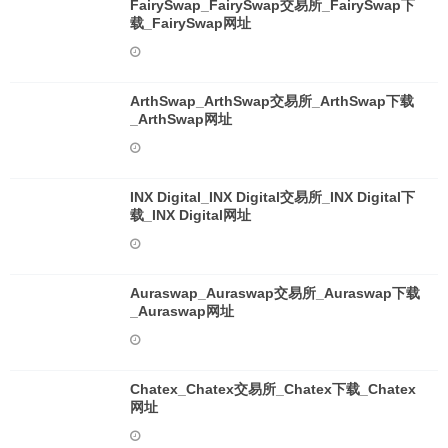
FairySwap_FairySwap交易所_FairySwap下
载_FairySwap网址
ArthSwap_ArthSwap交易所_ArthSwap下载
_ArthSwap网址
INX Digital_INX Digital交易所_INX Digital下
载_INX Digital网址
Auraswap_Auraswap交易所_Auraswap下载
_Auraswap网址
Chatex_Chatex交易所_Chatex下载_Chatex
网址