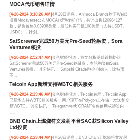
MOCA代币销售详情
[4-20-2024 3:10:26 AM]
4月20日消息，Animoca Brands旗下Web3
项目Mocaverse公布MOCA代币销售详情，共计出售126984127
枚，销售价格0.03938美元，最低购买门槛100美元（支持USDT、
USDC），计划...
SatScreener完成50万美元Pre-Seed轮融资，Sora
Ventures领投
[4-20-2024 2:52:47 AM]
金色财经报道，符文分析基础设施协议
SatScreener完成50万美元Pre-Seed轮融资，本轮融资由Sora
Ventures领投。 其它快讯： Satoshi Citadel联合创始人：比特币
不...
Telcoin App新增支持WBTC相关服务
[4-20-2024 2:29:46 AM]
金色财经报道，Telcoin表示，Telcoin App
已新增支持WBTC相关服务，用户现可在Polygon上存储、发送和交
易WBTC。 其它快讯： Telegram将就“GRAM”名称使用权诉讼向
L...
BNB Chain上燃烧符文发射平台SAC获Silicon Valley
Ltd投资
[4-20-2024 2:29:44 AM]
4月20日消息，BNB Chain上燃烧符文发射