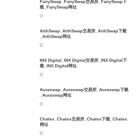
FairySwap_FairySwap交易所_FairySwap下
载_FairySwap网址
ArthSwap_ArthSwap交易所_ArthSwap下载
_ArthSwap网址
INX Digital_INX Digital交易所_INX Digital下
载_INX Digital网址
Auraswap_Auraswap交易所_Auraswap下载
_Auraswap网址
Chatex_Chatex交易所_Chatex下载_Chatex
网址