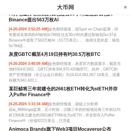
AI持仓量排名第四的钱包过去30小时通过新钱包从
Binance提出563万枚AI
[4-20-2024 3:52:25 AM]
金色财经报道，据Spot on Chain监测，持
有量排名第四的AI钱包0x788在过去30小时内通过新钱包0xc37从
Binance中提取了563万枚AI（517万美元）。 值得注意的是，钱包
0x78d还...
灰度GBTC截至4月19日持有约30.5万枚BTC
[4-20-2024 3:40:09 AM]
金色财经报道，灰度官方数据显示，截至当
地时间4月19日，GBTC持有304,970.433枚BTC。此外，GBTC的
资产管理规模（非公认会计原则）为19,614,091,057.16美元，流通
份额为342,420,1...
某巨鲸将三年前建仓的2661枚ETH转化为stETH并存
入Puffer Finance中
[4-20-2024 3:33:34 AM]
金色财经报道，据链上分析师
@ai_9684xtpa监测，五小时前，沉睡三年的巨鲸地址将三年前以均
价2304美元建仓的2661枚ETH转化为stETH，并全部存入Puffer
Finance中（价值823万美元，已浮盈...
Animoca Brands旗下Web3项目Mocaverse公布