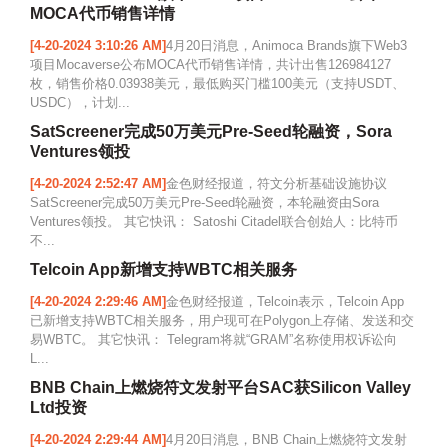
MOCA代币销售详情
[4-20-2024 3:10:26 AM]
4月20日消息，Animoca Brands旗下Web3
项目Mocaverse公布MOCA代币销售详情，共计出售126984127
枚，销售价格0.03938美元，最低购买门槛100美元（支持USDT、
USDC），计划...
SatScreener完成50万美元Pre-Seed轮融资，Sora
Ventures领投
[4-20-2024 2:52:47 AM]
金色财经报道，符文分析基础设施协议
SatScreener完成50万美元Pre-Seed轮融资，本轮融资由Sora
Ventures领投。 其它快讯： Satoshi Citadel联合创始人：比特币
不...
Telcoin App新增支持WBTC相关服务
[4-20-2024 2:29:46 AM]
金色财经报道，Telcoin表示，Telcoin App
已新增支持WBTC相关服务，用户现可在Polygon上存储、发送和交
易WBTC。 其它快讯： Telegram将就“GRAM”名称使用权诉讼向
L...
BNB Chain上燃烧符文发射平台SAC获Silicon Valley
Ltd投资
[4-20-2024 2:29:44 AM]
4月20日消息，BNB Chain上燃烧符文发射