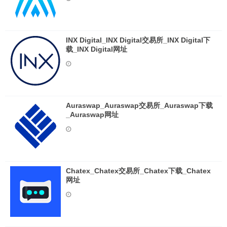
INX Digital_INX Digital交易所_INX Digital下
载_INX Digital网址
Auraswap_Auraswap交易所_Auraswap下载
_Auraswap网址
Chatex_Chatex交易所_Chatex下载_Chatex
网址