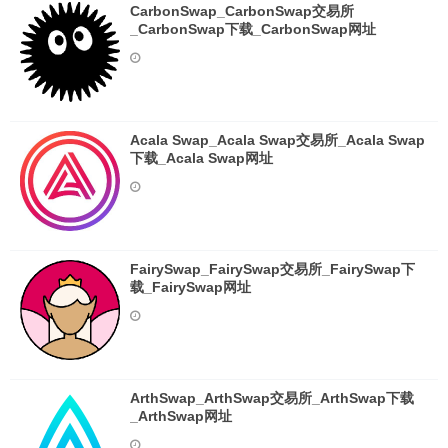
CarbonSwap_CarbonSwap交易所
_CarbonSwap下载_CarbonSwap网址
Acala Swap_Acala Swap交易所_Acala Swap
下载_Acala Swap网址
FairySwap_FairySwap交易所_FairySwap下
载_FairySwap网址
ArthSwap_ArthSwap交易所_ArthSwap下载
_ArthSwap网址