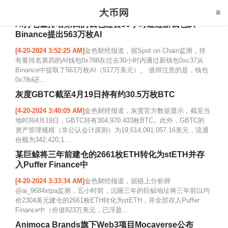
AI持仓量排名第四的钱包过去30小时通过新钱包从
Binance提出563万枚AI
[4-20-2024 3:52:25 AM]
金色财经报道，据Spot on Chain监测，持
有量排名第四的AI钱包0x788在过去30小时内通过新钱包0xc37从
Binance中提取了563万枚AI（517万美元）。 值得注意的是，钱包
0x78d还...
灰度GBTC截至4月19日持有约30.5万枚BTC
[4-20-2024 3:40:09 AM]
金色财经报道，灰度官方数据显示，截至当
地时间4月19日，GBTC持有304,970.433枚BTC。此外，GBTC的
资产管理规模（非公认会计原则）为19,614,091,057.16美元，流通
份额为342,420,1...
某巨鲸将三年前建仓的2661枚ETH转化为stETH并存
入Puffer Finance中
[4-20-2024 3:33:34 AM]
金色财经报道，据链上分析师
@ai_9684xtpa监测，五小时前，沉睡三年的巨鲸地址将三年前以均
价2304美元建仓的2661枚ETH转化为stETH，并全部存入Puffer
Finance中（价值823万美元，已浮盈...
Animoca Brands旗下Web3项目Mocaverse公布