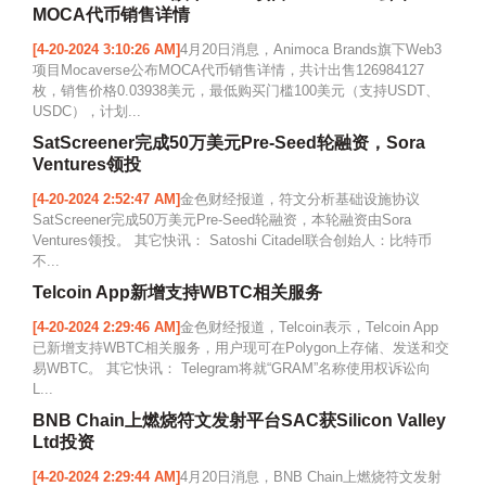
MOCA代币销售详情
[4-20-2024 3:10:26 AM]
4月20日消息，Animoca Brands旗下Web3
项目Mocaverse公布MOCA代币销售详情，共计出售126984127
枚，销售价格0.03938美元，最低购买门槛100美元（支持USDT、
USDC），计划...
SatScreener完成50万美元Pre-Seed轮融资，Sora
Ventures领投
[4-20-2024 2:52:47 AM]
金色财经报道，符文分析基础设施协议
SatScreener完成50万美元Pre-Seed轮融资，本轮融资由Sora
Ventures领投。 其它快讯： Satoshi Citadel联合创始人：比特币
不...
Telcoin App新增支持WBTC相关服务
[4-20-2024 2:29:46 AM]
金色财经报道，Telcoin表示，Telcoin App
已新增支持WBTC相关服务，用户现可在Polygon上存储、发送和交
易WBTC。 其它快讯： Telegram将就“GRAM”名称使用权诉讼向
L...
BNB Chain上燃烧符文发射平台SAC获Silicon Valley
Ltd投资
[4-20-2024 2:29:44 AM]
4月20日消息，BNB Chain上燃烧符文发射