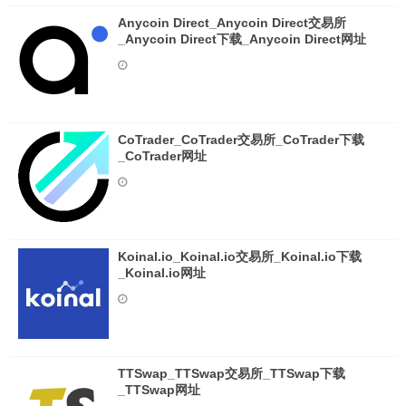
Anycoin Direct_Anycoin Direct交易所
_Anycoin Direct下载_Anycoin Direct网址
CoTrader_CoTrader交易所_CoTrader下载
_CoTrader网址
Koinal.io_Koinal.io交易所_Koinal.io下载
_Koinal.io网址
TTSwap_TTSwap交易所_TTSwap下载
_TTSwap网址