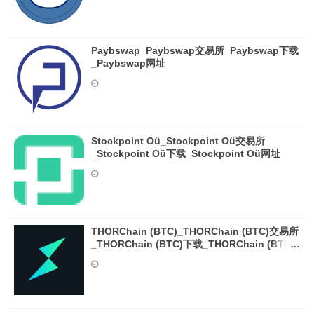
Paybswap_Paybswap交易所_Paybswap下载
_Paybswap网址
Stockpoint Oü_Stockpoint Oü交易所
_Stockpoint Oü下载_Stockpoint Oü网址
THORChain (BTC)_THORChain (BTC)交易所
_THORChain (BTC)下载_THORChain (BTC)
网址