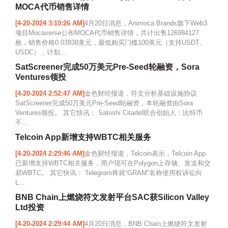
MOCA代币销售详情
[4-20-2024 3:10:26 AM]
4月20日消息，Animoca Brands旗下Web3
项目Mocaverse公布MOCA代币销售详情，共计出售126984127
枚，销售价格0.03938美元，最低购买门槛100美元（支持USDT、
USDC），计划...
SatScreener完成50万美元Pre-Seed轮融资，Sora
Ventures领投
[4-20-2024 2:52:47 AM]
金色财经报道，符文分析基础设施协议
SatScreener完成50万美元Pre-Seed轮融资，本轮融资由Sora
Ventures领投。 其它快讯： Satoshi Citadel联合创始人：比特币
不...
Telcoin App新增支持WBTC相关服务
[4-20-2024 2:29:46 AM]
金色财经报道，Telcoin表示，Telcoin App
已新增支持WBTC相关服务，用户现可在Polygon上存储、发送和交
易WBTC。 其它快讯： Telegram将就“GRAM”名称使用权诉讼向
L...
BNB Chain上燃烧符文发射平台SAC获Silicon Valley
Ltd投资
[4-20-2024 2:29:44 AM]
4月20日消息，BNB Chain上燃烧符文发射