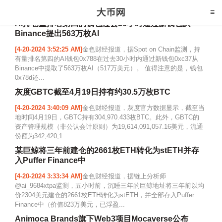
AI持仓量排名第四的钱包过去30小时通过新钱包从
Binance提出563万枚AI
[4-20-2024 3:52:25 AM]
金色财经报道，据Spot on Chain监测，持
有量排名第四的AI钱包0x788在过去30小时内通过新钱包0xc37从
Binance中提取了563万枚AI（517万美元）。 值得注意的是，钱包
0x78d还...
灰度GBTC截至4月19日持有约30.5万枚BTC
[4-20-2024 3:40:09 AM]
金色财经报道，灰度官方数据显示，截至当
地时间4月19日，GBTC持有304,970.433枚BTC。此外，GBTC的
资产管理规模（非公认会计原则）为19,614,091,057.16美元，流通
份额为342,420,1...
某巨鲸将三年前建仓的2661枚ETH转化为stETH并存
入Puffer Finance中
[4-20-2024 3:33:34 AM]
金色财经报道，据链上分析师
@ai_9684xtpa监测，五小时前，沉睡三年的巨鲸地址将三年前以均
价2304美元建仓的2661枚ETH转化为stETH，并全部存入Puffer
Finance中（价值823万美元，已浮盈...
Animoca Brands旗下Web3项目Mocaverse公布