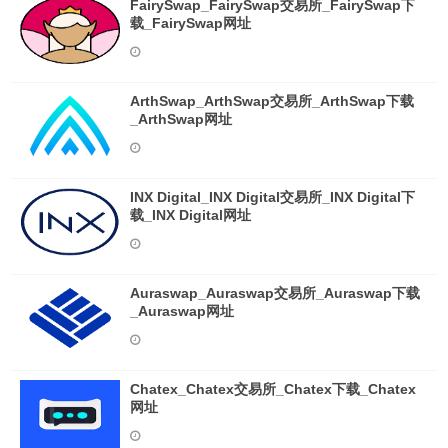
FairySwap_FairySwap交易所_FairySwap下
载_FairySwap网址
ArthSwap_ArthSwap交易所_ArthSwap下载
_ArthSwap网址
INX Digital_INX Digital交易所_INX Digital下
载_INX Digital网址
Auraswap_Auraswap交易所_Auraswap下载
_Auraswap网址
Chatex_Chatex交易所_Chatex下载_Chatex
网址