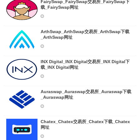
FairySwap_FairySwap交易所_FairySwap下
载_FairySwap网址
ArthSwap_ArthSwap交易所_ArthSwap下载
_ArthSwap网址
INX Digital_INX Digital交易所_INX Digital下
载_INX Digital网址
Auraswap_Auraswap交易所_Auraswap下载
_Auraswap网址
Chatex_Chatex交易所_Chatex下载_Chatex
网址