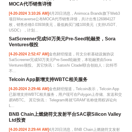
MOCA代币销售详情
[4-20-2024 3:10:26 AM]
4月20日消息，Animoca Brands旗下Web3
项目Mocaverse公布MOCA代币销售详情，共计出售126984127
枚，销售价格0.03938美元，最低购买门槛100美元（支持USDT、
USDC），计划...
SatScreener完成50万美元Pre-Seed轮融资，Sora
Ventures领投
[4-20-2024 2:52:47 AM]
金色财经报道，符文分析基础设施协议
SatScreener完成50万美元Pre-Seed轮融资，本轮融资由Sora
Ventures领投。 其它快讯： Satoshi Citadel联合创始人：比特币
不...
Telcoin App新增支持WBTC相关服务
[4-20-2024 2:29:46 AM]
金色财经报道，Telcoin表示，Telcoin App
已新增支持WBTC相关服务，用户现可在Polygon上存储、发送和交
易WBTC。 其它快讯： Telegram将就“GRAM”名称使用权诉讼向
L...
BNB Chain上燃烧符文发射平台SAC获Silicon Valley
Ltd投资
[4-20-2024 2:29:44 AM]
4月20日消息，BNB Chain上燃烧符文发射