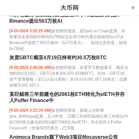
AI持仓量排名第四的钱包过去30小时通过新钱包从
Binance提出563万枚AI
[4-20-2024 3:52:25 AM]
金色财经报道，据Spot on Chain监测，持
有量排名第四的AI钱包0x788在过去30小时内通过新钱包0xc37从
Binance中提取了563万枚AI（517万美元）。 值得注意的是，钱包
0x78d还...
灰度GBTC截至4月19日持有约30.5万枚BTC
[4-20-2024 3:40:09 AM]
金色财经报道，灰度官方数据显示，截至当
地时间4月19日，GBTC持有304,970.433枚BTC。此外，GBTC的
资产管理规模（非公认会计原则）为19,614,091,057.16美元，流通
份额为342,420,1...
某巨鲸将三年前建仓的2661枚ETH转化为stETH并存
入Puffer Finance中
[4-20-2024 3:33:34 AM]
金色财经报道，据链上分析师
@ai_9684xtpa监测，五小时前，沉睡三年的巨鲸地址将三年前以均
价2304美元建仓的2661枚ETH转化为stETH，并全部存入Puffer
Finance中（价值823万美元，已浮盈...
Animoca Brands旗下Web3项目Mocaverse公布