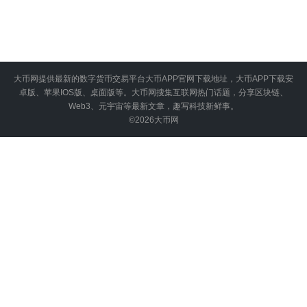
大币网提供最新的数字货币交易平台大币APP官网下载地址，大币APP下载安
卓版、苹果IOS版、桌面版等。大币网搜集互联网热门话题，分享区块链、
Web3、元宇宙等最新文章，趣写科技新鲜事。
©2026
大币网