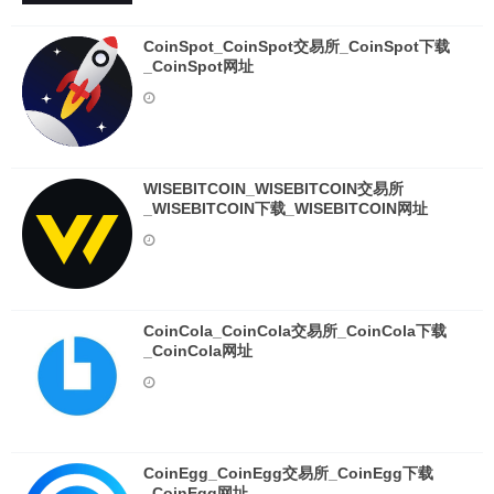
CoinSpot_CoinSpot交易所_CoinSpot下载
_CoinSpot网址
WISEBITCOIN_WISEBITCOIN交易所
_WISEBITCOIN下载_WISEBITCOIN网址
CoinCola_CoinCola交易所_CoinCola下载
_CoinCola网址
CoinEgg_CoinEgg交易所_CoinEgg下载
_CoinEgg网址