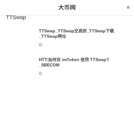
TTSwap
TTSwap_TTSwap交易所_TTSwap下载
_TTSwap网址
HTT:如何在 imToken 使用 TTSwap?
_SBECOM