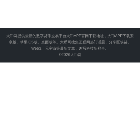
大币网提供最新的数字货币交易平台大币APP官网下载地址，大币APP下载安
卓版、苹果IOS版、桌面版等。大币网搜集互联网热门话题，分享区块链、
Web3、元宇宙等最新文章，趣写科技新鲜事。
©2026
大币网