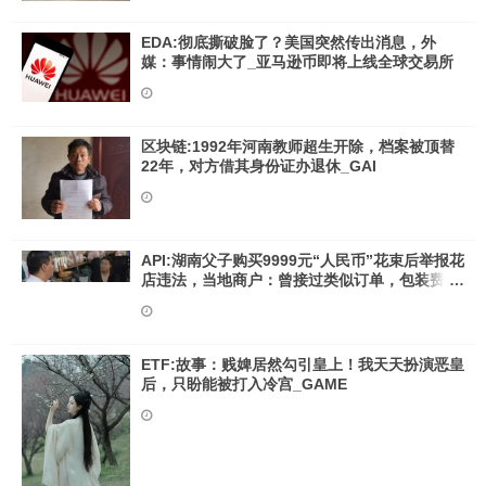
EDA:彻底撕破脸了？美国突然传出消息，外
媒：事情闹大了_亚马逊币即将上线全球交易所
区块链:1992年河南教师超生开除，档案被顶替
22年，对方借其身份证办退休_GAI
API:湖南父子购买9999元“人民币”花束后举报花
店违法，当地商户：曾接过类似订单，包装费很
高_ITA
ETF:故事：贱婢居然勾引皇上！我天天扮演恶皇
后，只盼能被打入冷宫_GAME