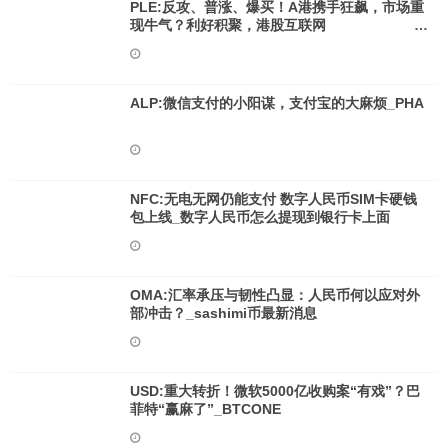
PLE:反攻、普涨、爆买！A港携手狂飙，市场重
现牛气？利好积聚，港股互联网
ETF（513770）涨逾5%张力尽显！_Mirrored
Twitter
ALP:微信支付的小阳谋，支付宝的大麻烦_PHA
NFC:无电无网仍能支付 数字人民币SIM卡硬钱
包上线_数字人民币怎么提现到银行卡上面
OMA:汇率承压与韧性凸显：人民币何以应对外
部冲击？_sashimi币最新消息
USD:重大转折！微软5000亿收购案“有戏”？巴
菲特“赢麻了”_BTCONE