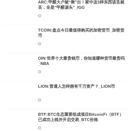
ARC:甲醛大户被“揪”出！家中这3样东西该丢就
丢，全是“甲醛源头”_IGG
TCOIN:盘点今日最值得购买的加密货币_加密货
币
OIN:世界十大最贵钱币，你知道哪种货币最贵吗
_NBA
LION:普通人怎样拥有千万资产？_LION币
BTF:BTC生态重要组成项目BitcoinFi（BTF）
已成功上线并开启交易_BTC价格