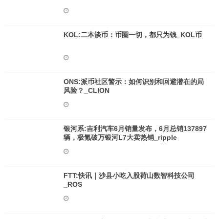
KOL:二本谈币：币圈一切，都只为钱_KOL币
ONS:派币社区警示：如何识别和回避潜在的局
风险？_CLION
银河系:吉利汽车6月销量发布，6月总销137897
辆，极氪破万银河L7大卖热销_ripple
FTT:快讯｜沙县小吃入股荷山数智科技公司
_ROS