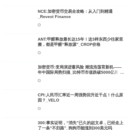
NCE:加密货币交易全攻略：从入门到精通
_Revest Finance
ANT:甲醛释放最长达15年！这3样东西少往家里
搬，都是甲醛“释放源”_CROP价格
加密货币:变局演进蓄风险 潮流浩荡育新机——
年中国际局势扫描_比特币市值跌破5000亿美元
关口
CPI:人民币汇率近一周强势回升近千点！什么原
因？_VELO
300:事实证明，“消失”已久的赵文卓，已经走上
了一条“不归路”_狗狗币能涨到300美元吗