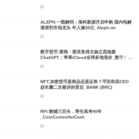
ALEPH:一图解码：海科新源开启申购 国内电解
液溶剂市场龙头 年入逾30亿_Aleph.im
数字货币:要闻：图灵奖得主杨立昆炮轰
ChatGPT；苹果iCloud全球多地涨价_数字货币
和加密货币的区别和联系
NFT:加密货币是商品还是证券？币安和其CEO
赵长鹏二次被诉的背后_BANK (BRC)
RFI:教辅三巨头，寄生高考40年
_CoinControllerCash