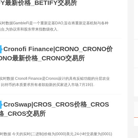
IFY最新价格_BETIFY交易所
格实时数据GambleFi是一个重新定基DAO,旨在将重新定基机制与各种
相结合,为协议库和股东带来指数级收入.
Cronofi Finance|CRONO_CRONO价
ONO最新价格_CRONO交易所
实时数据 Cronofi Finance是Cronos设计的具有反鲸功能的分层农业
chiff：比特币的本质要求所有者鼓励新的买家进入市场:7月19日.
CroSwap|CROS_CROS价格_CROS
格_CROS交易所
时数据 今天的实时{二进制}价格为{0000}美元,24小时交易量为{0001}