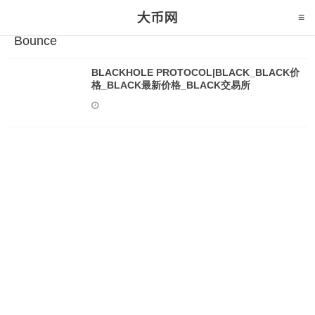
Bounce
BLACKHOLE PROTOCOL|BLACK_BLACK价
格_BLACK最新价格_BLACK交易所