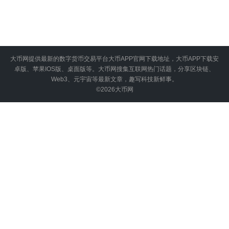
大币网提供最新的数字货币交易平台大币APP官网下载地址，大币APP下载安
卓版、苹果IOS版、桌面版等。大币网搜集互联网热门话题，分享区块链、
Web3、元宇宙等最新文章，趣写科技新鲜事。
©2026
大币网