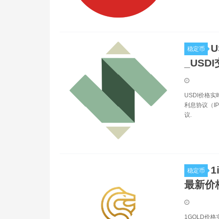
U
稳定币
_USD
USDI价格
利息协议（I
议.
1
稳定币
最新价
1GOLD价格