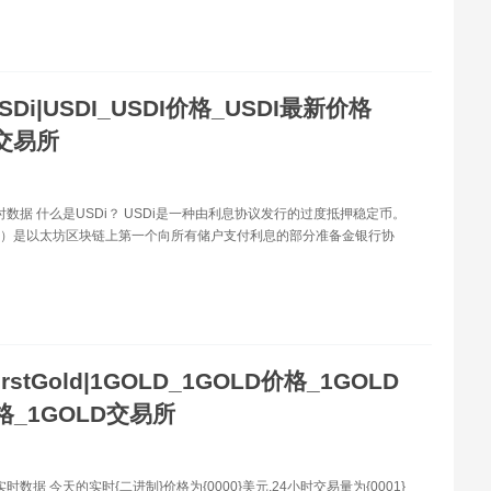
SDi|USDI_USDI价格_USDI最新价格
I交易所
实时数据 什么是USDi？ USDi是一种由利息协议发行的过度抵押稳定币。
P）是以太坊区块链上第一个向所有储户支付利息的部分准备金银行协
irstGold|1GOLD_1GOLD价格_1GOLD
格_1GOLD交易所
实时数据 今天的实时{二进制}价格为{0000}美元,24小时交易量为{0001}