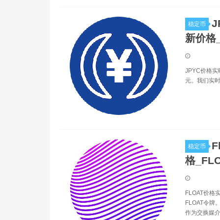
J
稳定币
新价格_
JPYC价格实
元。我们实时更
F
稳定币
格_FL
FLOAT价
FLOAT令
作为交换媒介