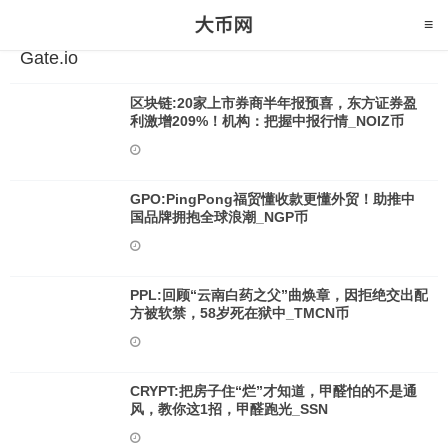
Gate.io
区块链:20家上市券商半年报预喜，东方证券盈
利激增209%！机构：把握中报行情_NOIZ币
GPO:PingPong福贸懂收款更懂外贸！助推中
国品牌拥抱全球浪潮_NGP币
PPL:回顾“云南白药之父”曲焕章，因拒绝交出配
方被软禁，58岁死在狱中_TMCN币
CRYPT:把房子住“烂”才知道，甲醛怕的不是通
风，教你这1招，甲醛跑光_SSN