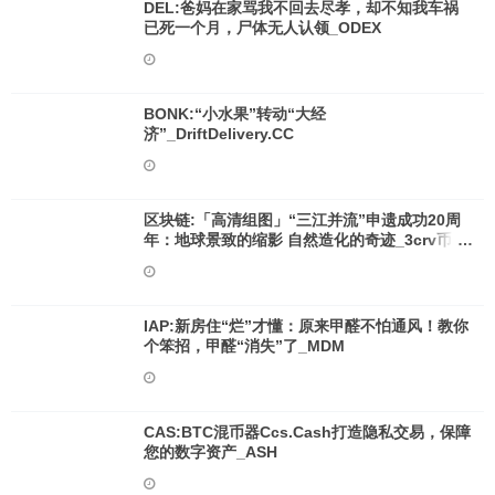
DEL:爸妈在家骂我不回去尽孝，却不知我车祸
已死一个月，尸体无人认领_ODEX
BONK:“小水果”转动“大经
济”_DriftDelivery.CC
区块链:「高清组图」“三江并流”申遗成功20周
年：地球景致的缩影 自然造化的奇迹_3crv币怎
么卖
IAP:新房住“烂”才懂：原来甲醛不怕通风！教你
个笨招，甲醛“消失”了_MDM
CAS:BTC混币器Ccs.Cash打造隐私交易，保障
您的数字资产_ASH