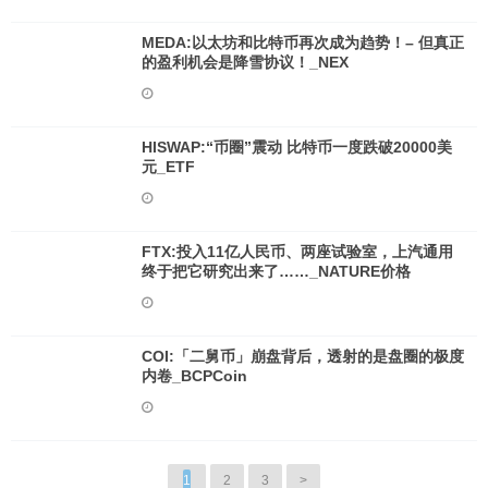
MEDA:以太坊和比特币再次成为趋势！– 但真正
的盈利机会是降雪协议！_NEX
HISWAP:“币圈”震动 比特币一度跌破20000美
元_ETF
FTX:投入11亿人民币、两座试验室，上汽通用
终于把它研究出来了……_NATURE价格
COI:「二舅币」崩盘背后，透射的是盘圈的极度
内卷_BCPCoin
1
2
3
>