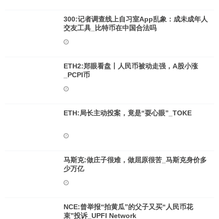
300:记者调查线上自习室App乱象：成未成年人
交友工具_比特币在中国合法吗
ETH2:郑眼看盘丨人民币被动走强，A股小涨
_PCPI币
ETH:局长主动投案，竟是“耍心眼”_TOKE
马斯克:做庄子很难，做屈原很苦_马斯克身价多
少万亿
NCE:曾举报“拍黄瓜”的父子又买“人民币花
束”投诉_UPFI Network