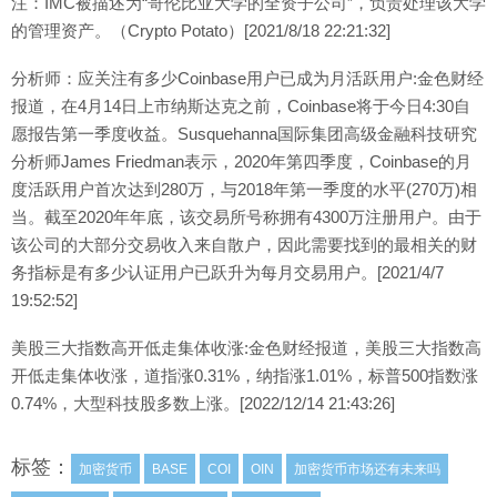
注：IMC被描述为“哥伦比亚大学的全资子公司”，负责处理该大学
的管理资产。（Crypto Potato）[2021/8/18 22:21:32]
分析师：应关注有多少Coinbase用户已成为月活跃用户:金色财经
报道，在4月14日上市纳斯达克之前，Coinbase将于今日4:30自
愿报告第一季度收益。Susquehanna国际集团高级金融科技研究
分析师James Friedman表示，2020年第四季度，Coinbase的月
度活跃用户首次达到280万，与2018年第一季度的水平(270万)相
当。截至2020年年底，该交易所号称拥有4300万注册用户。由于
该公司的大部分交易收入来自散户，因此需要找到的最相关的财
务指标是有多少认证用户已跃升为每月交易用户。[2021/4/7
19:52:52]
美股三大指数高开低走集体收涨:金色财经报道，美股三大指数高
开低走集体收涨，道指涨0.31%，纳指涨1.01%，标普500指数涨
0.74%，大型科技股多数上涨。[2022/12/14 21:43:26]
标签：
加密货币
BASE
COI
OIN
加密货币市场还有未来吗