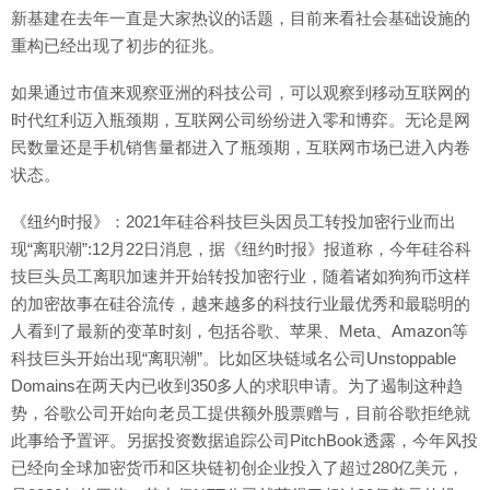
新基建在去年一直是大家热议的话题，目前来看社会基础设施的
重构已经出现了初步的征兆。
如果通过市值来观察亚洲的科技公司，可以观察到移动互联网的
时代红利迈入瓶颈期，互联网公司纷纷进入零和博弈。无论是网
民数量还是手机销售量都进入了瓶颈期，互联网市场已进入内卷
状态。
《纽约时报》：2021年硅谷科技巨头因员工转投加密行业而出
现“离职潮”:12月22日消息，据《纽约时报》报道称，今年硅谷科
技巨头员工离职加速并开始转投加密行业，随着诸如狗狗币这样
的加密故事在硅谷流传，越来越多的科技行业最优秀和最聪明的
人看到了最新的变革时刻，包括谷歌、苹果、Meta、Amazon等
科技巨头开始出现“离职潮”。比如区块链域名公司Unstoppable
Domains在两天内已收到350多人的求职申请。为了遏制这种趋
势，谷歌公司开始向老员工提供额外股票赠与，目前谷歌拒绝就
此事给予置评。另据投资数据追踪公司PitchBook透露，今年风投
已经向全球加密货币和区块链初创企业投入了超过280亿美元，