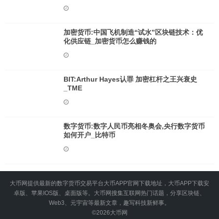
加密货币:中国飞机制造“试水”区块链技术：优
化供应链_加密货币怎么赚钱的
BIT:Arthur Hayes认罪 加密杠杆之王兴衰史
_TME
数字货币:数字人民币亮相冬奥会,央行数字货币
如何开户_比特币
大币网提供最新的数字货币交易平台大币APP官网下载地址，大币APP下载安
卓版、苹果IOS版、桌面版等。大币网搜集互联网热门话题，分享区块链、
Web3、元宇宙等最新文章，趣写科技新鲜事。
©2026
大币网