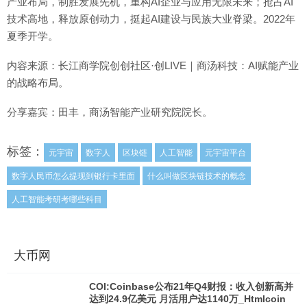
产业布局，制胜发展先机，重构AI企业与应用无限未来；抢占AI
技术高地，释放原创动力，挺起AI建设与民族大业脊梁。2022年
夏季开学。
内容来源：长江商学院创创社区·创LIVE｜商汤科技：AI赋能产业
的战略布局。
分享嘉宾：田丰，商汤智能产业研究院院长。
标签：
元宇宙
数字人
区块链
人工智能
元宇宙平台
数字人民币怎么提现到银行卡里面
什么叫做区块链技术的概念
人工智能考研考哪些科目
大币网
COI:Coinbase公布21年Q4财报：收入创新高并
达到24.9亿美元 月活用户达1140万_Htmlcoin