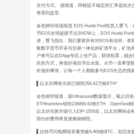
支付方式。 据报道，阿根廷不稳定的汇率是此次
将受到监管。
金色财经现场报道 EOS Huobi Pool负责
币EOS全球超级节点SHOW上，EOS Huobi 
讲，曹飞指出：我们要将所有对EOS有信仰、有
集数字货币开采与交易一体化的矿池平台，矿池具
户将可以在DApp专区上传产品，获得投票，稳步
区的方式，将使好项目浮出水面。火币一直希望能
价值的事情，让每一个人都能参与EOS生态的搭建。[20
▌以太坊网络当前已销毁256.62万枚ETH”
金色财经报道，据Ultrasound数据显示，截止目前
ETHtransfers销毁236865.62枚ETH，OpenSe
以太坊伦敦升级引入EIP-1559后，以太坊网络
部分的费用将直接燃烧销毁。
▌比特币闪电网络容量突破4,400枚BTC，创历史