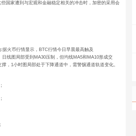
这些国家遭到与宏观和金融稳定相关的冲击时，加密的采用会
:据火币行情显示，BTC行情今日早晨最高触及
道。日线图局部受到MA30压制，但均线MA5和MA10形成交
0支撑，1小时图局部处于下降通道中，需警惕通道轨道变化。
%；
%；
；
；