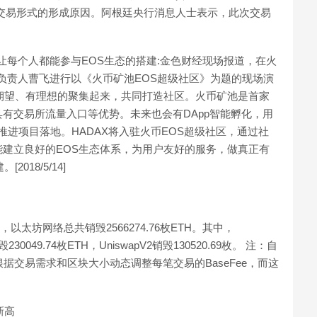
交易形式的形成原因。阿根廷央行消息人士表示，此次交易
人曹飞：让每个人都能参与EOS生态的搭建:金色财经现场报道，在火
Pool负责人曹飞进行以《火币矿池EOS超级社区》为题的现场演
期望、有理想的聚集起来，共同打造社区。火币矿池是首家
有交易所流量入口等优势。未来也会有DApp智能孵化，用
推进项目落地。HADAX将入驻火币EOS超级社区，通过社
建立良好的EOS生态体系，为用户友好的服务，做真正有
18/5/14]
，以太坊网络总共销毁2566274.76枚ETH。其中，
a销毁230049.74枚ETH，UniswapV2销毁130520.69枚。 注：自
会根据交易需求和区块大小动态调整每笔交易的BaseFee，而这
新高