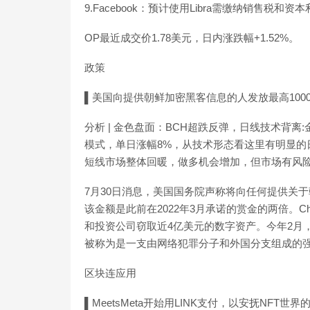
9.Facebook：预计使用Libra需缴纳销售税和资本利得
OP最近成交价1.78美元，日内涨跌幅+1.52%。
政策
▌美国向提供朝鲜加密黑客信息的人发放最高100
分析 | 金色盘面：BCH超跌反弹，日线技术背离
模式，单日涨幅8%，从技术形态看这里有明显的
短线市场整体回暖，做多机会增加，但市场有风险，投资
7月30日消息，美国国务院声称将向任何提供关于
该金额是此前在2022年3月承诺的赏金的两倍。Cha
和投资公司窃取近4亿美元的数字资产。今年2月，La
被称为是一支由网络犯罪分子和外国分支组成的
区块连应用
▌MeetsMeta开始用LINK支付，以安抚NFT世界