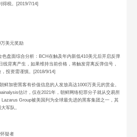
税。[2019/7/14]
0万美元奖励
:金色盘面综合分析：BCH在触及年内新低410美元后开启反弹
日线背离产生，如果维持当前价格，将触发背离反弹信号，
需谨慎。[2018/9/14]
朝鲜加密黑客有价值信息的人发放高达1000万美元的赏金。
inalysis估计，仅在2021年，朝鲜网络犯罪分子就从交易所
zarus Group被美国列为全球最先进的黑客集团之一，其
强大军队。
的怀疑者