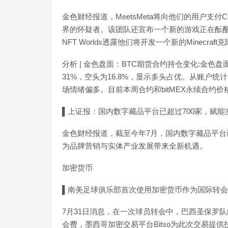
金色财经报道，MeetsMeta将向他们的用户支付Cha
界的怀疑者。该团队还宣布一个新的游戏正在酝酿之中
NFT Worlds透露他们将开发一个新的Minecra
分析 | 金色盘面：BTC期货合约持仓变化:金色
31%，空头为16.8%，显示多头占优。从账户统计
场情绪偏多。目前本周合约和bitMEX永续合约价格持平
▌上证报：国内数字藏品平台已超过700家，赋
金色财经报道，截至今年7月，国内数字藏品平台
为品牌营销与实体产业发展带来全新机遇。
加密货币
▌南美足球俱乐部首次使用加密货币作为国际转会
7月31日消息，在一次球员转会中，巴西圣保罗队
会费，墨西哥加密交易平台Bitso为此次交易提