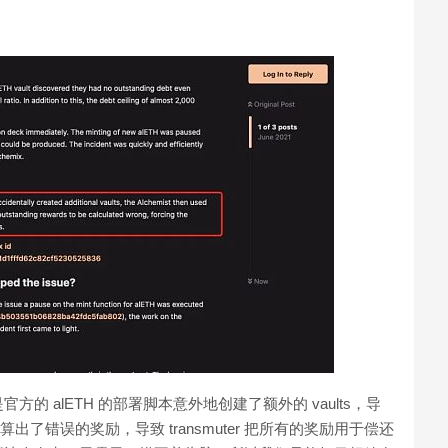
 alETH 的部署脚本意外地创建了额外的 vaults，导
引并计算出了错误的奖励，导致 transmuter 把所有的奖励用于偿还