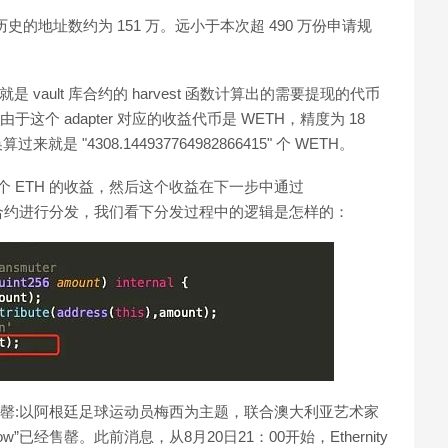
上有交互历史的地址数约为 151 万。远小于本次超 490 万份申请规
对应的就是 vault 库合约的 harvest 函数计算出的需要提现的代币
由于这个 adapter 对应的收益代币是 WETH，精度为 18
算过来就是 "4308.144937764982866415" 个 WETH。
00 个 ETH 的收益，然后这个收益在下一步中通过
ransmuter 合约进行分发，我们看下分发过程中的逻辑是怎样的：
ow”已经售罄:以阿根廷足球运动员梅西为主题，联合澳大利亚艺术家
orrow”已经售罄。此前消息，从8月20日21：00开始，Ethernity