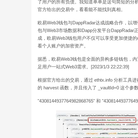
了用户的所有负债。我知道单单是这句简短的分
官方给出的交易中，看看能不能找到真相。
欧易Web3钱包与DappRadar达成战略合作，以增
包与Web3市场数据和Dapp分发平台DappRad
成，欧易Web3钱包用户不仅可以享受更加便捷的dA
看个人账户的加密资产。
据悉，欧易Web3钱包是全面的异构多链钱包，内置
足用户一站式Web3需求。[2023/1/3 22:22:39]
根据官方给出的交易，通过 ethtx.info 分析工具
的 harvest 函数，并且传入了 _vaultId=0 这
"4308144937764982868765" 和 "43081449377