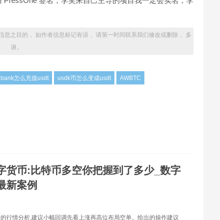
PressOne 签名；李笑来自己主导的项目我一定会实名；李
信息之目的， 如作者信息标记有误， 请第一时间联系我们修改或删除， 多
谢。
lbank怎么充值usdt
usdk币怎么变成usdt
AWBTC
字货币:比特币多空你把握到了多少_数字
最新案例
的行情分析,建议小幅回调先看上涨再高位布局空单。给出的操作建议