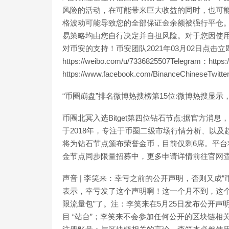
风险的活动，在可能带来巨大收益的同时，也可
格波动可能导致您的全部保证金余额被强行平仓
易策略均由您自行决定并自担风险。对于您因使
对币安的支持！币安团队2021年03月02日点击立即下
https://weibo.com/u/7336825507Telegram：https
https://www.facebook.com/BinanceChineseTwitter：
“币圈崩盘”排名微博热搜榜第15位:微博热搜显示，“币圈崩
币圈北冥入选Bitget第四位钻石节点:据官方消息
于2018年，专注于币圈二级市场行情分析、以及趋
将为钻石节点颁布荣誉金币，目前仅剩6席。平台
金节点同步限量招募中，更多申请详情前往官网查看。[2
声音 | 李笑来：幸亏之前的公开声明，否则又成
表示，幸亏发了这个声明啊！这一个月不到，这个
限流量包”了。注：李笑来在5月25日发布公开
目 “站台”；李笑来不会参加任何公开的区块链