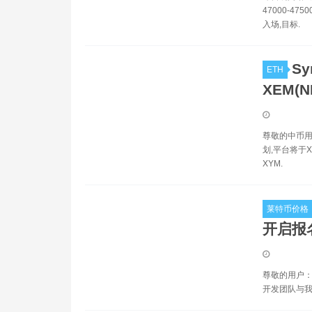
47000-47
入场,目标.
Sy
ETH
XEM(
尊敬的中币用户
划,平台将于X
XYM.
莱特币价格
开启报名
尊敬的用户：
开发团队与我