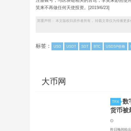
注册账号；与区块链相关的言论，李笑来必然使用 
笑来不再做任何天使投资。[2019/6/23]
郑重声明： 本文版权归原作者所有， 转载文章仅为传播更多
标签：
USD
USDT
SDT
BTC
USDSP价格
大币网
数
TRX
货币被
昨日晚间给出