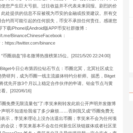
能使您产生巨大亏损。过往收益并不代表未来回报。剧烈的价
。此处提供的信息不应被视为币安的金融或投资建议。所有交
用合约而可能引起的任何损失，币安不承担任何责任。感谢您
载iPhone或Android版APP币安社群微博：
://t.me/BinanceChineseFacebook：
https://twitter.com/binance
盘”排名微博热搜榜第15位。[2021/5/20 22:24:00]
，Bitget今日公布第四位钻石节点：币圈北冥，北冥社区成立
势研判，成为币圈一线主流媒体特约分析师。据悉，Bitget
将优先开放3个月以上稳定合作伙伴的申请。铂金节点与黄
020/6/16]
“币圈免费无限流量包”了:李笑来刚转发此前公开声明并发微博
声明不知道给我省了多少麻烦……否则我又成“币圈免费无
声明表示，李笑来理论上没办法退出币圈；李笑来不会为任何项
相关的会议；李笑来基本不会在任何新生区块链媒体或者社区里