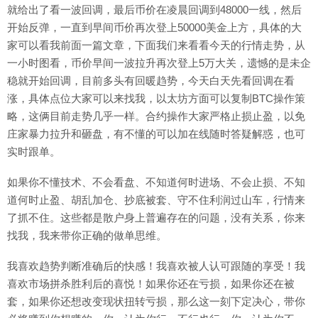
就给出了看一波回调，最后币价在凌晨回调到48000一线，然后
开始反弹，一直到早间币价再次登上50000美金上方，具体的大
家可以看我前面一篇文章，下面我们来看看今天的行情走势，从
一小时图看，币价早间一波拉升再次登上5万大关，遗憾的是未企
稳就开始回调，目前多头有回暖趋势，今天白天先看回调在看
涨，具体点位大家可以来找我，以太坊方面可以复制BTC操作策
略，这俩目前走势几乎一样。合约操作大家严格止损止盈，以免
庄家暴力拉升和砸盘，有不懂的可以加在线随时答疑解惑，也可
实时跟单。
如果你不懂技术、不会看盘、不知道何时进场、不会止损、不知
道何时止盈、胡乱加仓、抄底被套、守不住利润过山车，行情来
了抓不住。这些都是散户身上普遍存在的问题，没有关系，你来
找我，我来带你正确的做单思维。
我喜欢趋势判断准确后的快感！我喜欢被人认可跟随的享受！我
喜欢市场拼杀胜利后的喜悦！如果你还在亏损，如果你还在被
套，如果你还想改变现状扭转亏损，那么这一刻下定决心，带你