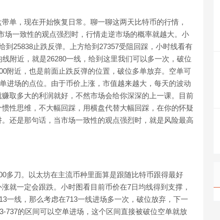
盘带单，现在开始恢复日常。聊一聊这两天比特币的行情，
强烈，市场一致性的观点强烈时，行情走逆市场的概率就越大。小
25838止跌反弹。上方给到27357受阻回踩，小时线看有
线附近，就是26280一线，给到这里我们可以多一次，破位
800附近，也是前面止跌反弹的位置，破位多单放弃。空单可
以看多单进场的点位。由于币价上涨，市值越来越大，每天的波动
就赚取多大的利润就好，不然市场会给你深深的上一课。目前
个惯性思维，不大幅回踩，用横盘代替大幅回踩，在你的怀疑
阱。还是那句话，当市场一致性的观点强烈时，就是风险最高
00多刀。以太坊在主流币种里面算是跟随比特币跟得最好
补涨就一定会跟跌。小时图看目前币价在7日均线得到支撑，
13一线，那么考虑在713一线进场多一次，破位放弃，下一
33-737的区间可以空单进场，这个区间直接被破位空单就放