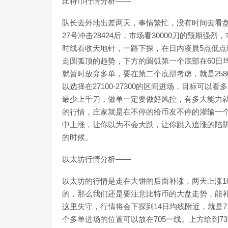
比特币行情分析——
队长去外地出差两天，事情繁忙，没有时间去看
27号冲击28424后，市场看30000刀的预期
时线看收天地针，一路下探，在日内凌晨5点低点给到
走圆弧顶的趋势，下方的圆弧第一个底部在60日均
就暂时放弃多单，要在第二个底部考虑，就是25
以选择在27100-27300的区间进场，目标可
最少上千刀，做单一定要做好风控，有多大能力
的行情，庄家就是在不停的给币友不停的灌输一
中上涨，让你以为不会大跌，让你跳入追涨的陷
的时候。
以太坊行情分析——
以太坊的行情是走在大饼的后面补涨，两天上涨1
的，那么我们还是要注意比特币的大盘走势，能
这里失守，行情将会下探到14日均线附近，就是7
个多单进场的位置可以放在705一线。上方给到7