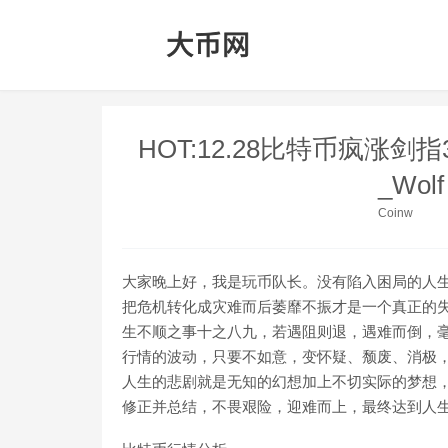
HOT:12.28比特币疯涨
_Wolf
Coinw
大家晚上好，我是玩币队长。没有陷入困局的人
把危机转化成灾难而后萎靡不振才是一个真正的
生不顺之事十之八九，若遇阻则退，遇难而倒，
行情的波动，只要不如意，变怀疑、颓废、消极
人生的悲剧就是无知的幻想加上不切实际的梦想
修正并总结，不畏艰险，迎难而上，最终达到人