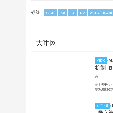
标签：
GAME
300
HOT
DIA
Wolf Game Wool
大币网
N
MEXC
机制_Bi
基于去中心化期权
赛道,用期权
酷币下载