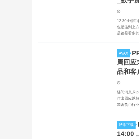
_数字
12.30比
也是达到上方
是都是看多的
P
AVAX
周回应
品和客户
链闻消息,R
作出回应以解
加密货币行业
酷币下载
14:00