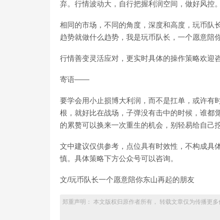
弃。行情波动大，自行把握利润空间，做好风控
相同的市场，不同的角度，深度和高度，玩币队
趋势就做什么趋势，我是玩币队长，一个愿意陪
行情善变灵活应对，更实时具体的操作策略欢迎咨
寄语——
要学会用小止损博大利润，而不是扛单，或许有
根，就好比在战场，子弹没有击中的时候，谁都
的累赘可以换来一次重生的机会，别轻易给自己
文中建议仅供参考，点位具有时效性，不构成具
慎。具体策略下方公众号可以咨询。
文/玩币队长一个愿意陪你东山再起的朋友
郑重声明： 本文版权归原作者所有， 转载文章仅为传播更多