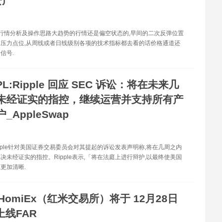
资产
特币行情分析及操作思路大趋势的行情还是偏空状态的,早间的二次反弹位置
压力点位,从周线或者日线级别各项的技术指标都去看的话价格通道还
信号.
PL:Ripple 回应 SEC 诉讼：将在未来几
未经证实的指控，继续运营并支持所有产
_AppleSwap
ipple针对美国证券交易委员会对其提起的诉讼发表声明称,将在几周之内
决未经证实的指控。Ripple表示,「将在法庭上进行辩护,以最终使美国
更加清晰.
HomiEx（红米交易所）将于 12月28日
 上线FAR