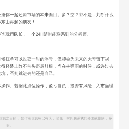
。
长邀你一起还原市场的本来面目。多？空？都不是，判断什么
你东山再起的朋友！
询玩币队长，一个24H随时能联系到的分析师。
时候扛单可以改变一时的浮亏，但却会为未来的大亏留下祸
觉得轻装上阵不带头盔最舒服，当在林弹雨的时候，或许过去
挖坑，否则跳进去的还是自己。
体操作。若据此点位操作，盈亏自负，投资有风险，入市当谨
信息之目的， 如作者信息标记有误， 请第一时间联系我们修改或删除， 多
谢。