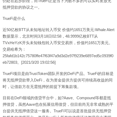
仍处在起步阶段，而TrueFi正是当下为数不多的可以实时发放无
抵押贷款的协议之一。
TrueFi是什么
近50亿枚BTT从未知地址转入币安 价值约1651万美元:Whale Alert
数据显示，北京时间3月18日02:58，48.9999亿枚BTT从
TVxHeYzK开头未知钱包转入币安交易所，价值约1651万美元。
交易哈希为：
25fafd1b142c75780ffe47f63f47a9d3d2e97f9239e6897ed5c0939f0
eb72803。[2021/3/20 19:02:56]
TrueFi项目是由TrustToken团队开发的DeFi产品。TrueFi的目标是
将无抵押贷款带入DeFi，在为资金提供方提供可持续高收益的同
时，让借款方在无需抵押的前提下筹集款项。
目前在DeFi领域的借贷平台中，如?Aave、Compound等都是抵
押借贷，虽然Aave也在拓展信用借贷，但目前尚无非常成熟的平
台提供无抵押借贷这一服务。TrueFi可以说是首批提供无抵押贷