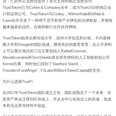
员，汇款和主流商业提供了美元支持的稳定加密货币。
TrustToken已与Cohen＆Company合作，成为TrueUSD的独立会
计和证明公司。TrustToken与Cooley，WilmerHale和White＆
Case合作开发了一种用于货币和资产令牌化的法律框架，并拥有
越来越多的信托，合规和银行合作伙伴网络。
TrustToken由来自斯坦福大学，加州大学伯克利分校，卡内基梅
隆大学和Google的团队组成，拥有良好的教育背景，从公开资料
上可以看出项目的三位主要创始人RafaelCosman、
AlexdeLorraine和TomShields曾在研究神经的人工智能初创公司
Kernel共事。同时他们得到了Stanford-StartX，
FoundersFundAngel，FJLabs和BlockTowerCapital的支持。
为什么选择TrueFi
在2017年TrustToken团队成立之初，团队就预见了一个未来：传
统资产将会迁移到区块链上，并从去中心化协议上的高速、低成
本和无边界等特性中获益。