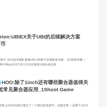
erion:UBIEX关于UBI的后续解决方案
C币
X用户: 经过技术团队复修UBI,UBI将于近期恢复功能。凡UBI持有量＜
用户将会在2021年1月18日恢复UBI自由交易.
HOO:除了1inch还有哪些聚合器值得关
常见聚合器应用_1Shoot Game
华空投,让DeFi玩家们度过了一个难忘的圣诞节。这篇文章,一起看下1inch