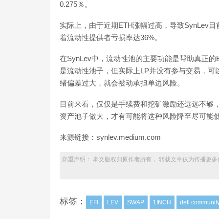
0.275％。
实际上，由于近期ETH涨幅过高，导致SynLev目
着流动性提供者亏损率达36%。
在SynLev中，流动性池的主要功能是帮助真正的
是流动性池子，但实际上LP并没有参与交易，可
绪偏差过大，就会被动承担单边风险。
目前来看，仅仅是手续费和挖矿激励还远远不够
资产池子做大，才有可能将这种风险降至尽可能
来源链接：synlev.medium.com
郑重声明： 本文版权归原作者所有， 转载文章仅为传播更多
标签：
EFI
LEV
SWAP
1INCH
defi communit