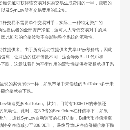
LP份额凭证可获得该交易对买卖交易生成费用的一半，赚取的
SynLev所有交易费用的0.2％。
行杠杆交易不需要单个交易对手，实际上一种特定资产的
流动性提供者的全部资产净值，这可大大降低交易对手的风
，因此剧烈的价格波动不会影响整个系统的流动性。
流动性提供者。由于所有流动性提供者共享LP份额价格，因此
偏离，让两边的杠杆倍数不同，这会导致BULL代币和
价格下跌，这意味着作为平衡作用的流动性提供者变相承担了系
中呈现的案例演示一样，如果市场中未偿还的BullToken多于未
P份额价格就会下跌。
铸造更多BullToken。比如，目前有100ETH的未偿还
00ETH的流动性。此时，在3.3倍的BearToken杠杆倍率下，如果
％。此时，通过SynLev自动调节的杠杆机制，Bull代币净值增至
H，流动性变净值减少至398.9ETH。最终导致LP净值份额价格下跌