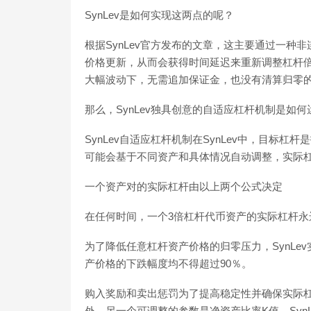
SynLev是如何实现这两点的呢？
根据SynLev官方发布的文章，这主要通过一种非连
价格更新，从而会获得时间延迟来重新调整杠杆倍率
大幅波动下，无需追加保证金，也没有清算归零
那么，SynLev独具创意的自适应杠杆机制是如
SynLev自适应杠杆机制在SynLev中，目标
可能会基于不同资产和具体情况自动调整，实际杠
一个资产对的实际杠杆由以上两个公式决定
在任何时间，一个3倍杠杆代币资产的实际杠杆永远
为了降低任意杠杆资产价格的归零压力，SynL
产价格的下跌幅度均不得超过90％。
购入奖励和卖出惩罚为了提高稳定性并确保实际
外，另一个可调整的参数是净资产比率K值，Syn