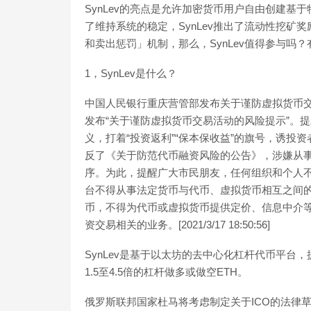
SynLev的亮点是允许加密货币用户自由创建
了维持系统的稳定，SynLev推出了流动性挖
和卖出惩罚」机制，那么，SynLev值得参与吗
1，SynLev是什么？
中国人民银行重庆营管部发布关于谨防虚拟货币交
发布“关于谨防虚拟货币交易活动的风险提示”。提示
义，打着“投资返利”“保本保收益”的旗号，诱投资
反了《关于防范代币融资风险的公告》，涉嫌从
序。为此，提醒广大市民朋友，任何组织和个人不
台不得从事法定货币与代币、虚拟货币相互之间
币，不得为代币或虚拟货币提供定价、信息中介等
资交易相关的业务。[2021/3/17 18:50:56]
SynLev是基于以太坊的去中心化杠杆代币平台
1.5至4.5倍的杠杆做多或做空ETH。
俄罗斯联邦国家杜马将考虑制定关于ICO的法律草