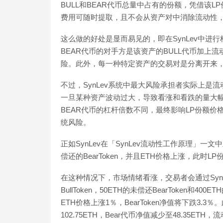
BULL和BEAR代币总量中占有的份额，凭借该
费用可随时提取，且不会从资产对中消除流动性，以及
这么做的好处是显而易见的，即在SynLev中进
BEAR代币的对手方是该资产的BULL代币加上
险。此外，每一种特定资产的交易对是分离开来
不过，SynLev系统中最大风险承担者实际上是
一旦某种资产波动过大，导致看涨和看跌的量大幅
BEAR代币的杠杆倍数不同，最终影响LP份额
统风险。
正如SynLev在「SynLev流动性工作原理」一文
偿还的BearToken，并且ETH价格上涨，此时L
在这种情况下，市场情绪看涨，交易者会通过SynLev
BullToken，50ETH的未偿还BearToken和4
ETH价格上涨1％，BearToken净值将下跌3.3
102.75ETH，Bear代币净值减少至48.35ET