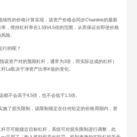
续性的价格计算实现，该资产价格会同步Chainlink的最新
，维持杠杆率在1.5到4.5倍的范围，从而保证在即使价格
的风险。
何运行的呢？
杠杆是指该资产对的预期杠杆，通常为3倍，而实际达成的杠杆）
杆La取决于净资产比率K值的变化。
都不会高于4.5倍，也不会低于1.5倍。
ev实施了损失限制，该限制规定在任何给定的价格周期内，资
杠杆尽可能接近目标杠杆，系统可对损失限制进行调整，此
Lev采用了「购入奖励和卖出惩罚」机制来激励实际杠杆等于