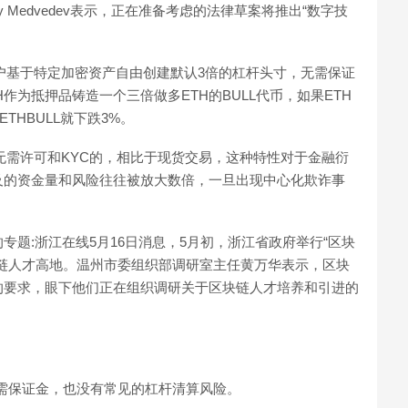
y Medvedev表示，正在准备考虑的法律草案将推出“数字技
许用户基于特定加密资产自由创建默认3倍的杠杆头寸，无需保证
作为抵押品铸造一个三倍做多ETH的BULL代币，如果ETH
ETHBULL就下跌3%。
明、无需许可和KYC的，相比于现货交易，这种特性对于金融衍
及的资金量和风险往往被放大数倍，一旦出现中心化欺诈事
题:浙江在线5月16日消息，5月初，浙江省政府举行“区块
链人才高地。温州市委组织部调研室主任黄万华表示，区块
的要求，眼下他们正在组织调研关于区块链人才培养和引进的
无需保证金，也没有常见的杠杆清算风险。