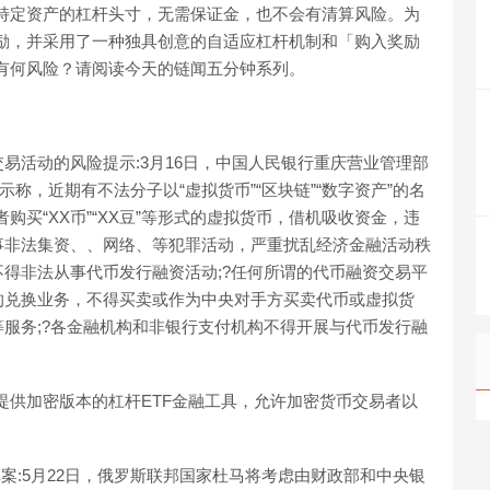
基于特定资产的杠杆头寸，无需保证金，也不会有清算风险。为
矿奖励，并采用了一种独具创意的自适应杠杆机制和「购入奖励
？有何风险？请阅读今天的链闻五分钟系列。
易活动的风险提示:3月16日，中国人民银行重庆营业管理部
称，近期有不法分子以“虚拟货币”“区块链”“数字资产”的名
者购买“XX币”“XX豆”等形式的虚拟货币，借机吸收资金，违
事非法集资、、网络、等犯罪活动，严重扰乱经济金融活动秩
得非法从事代币发行融资活动;?任何所谓的代币融资交易平
的兑换业务，不得买卖或作为中央对手方买卖代币或虚拟货
服务;?各金融机构和非银行支付机构不得开展与代币发行融
，提供加密版本的杠杆ETF金融工具，允许加密货币交易者以
案:5月22日，俄罗斯联邦国家杜马将考虑由财政部和中央银