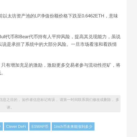
前以太坊资产池的LP净值份额价格下跌至0.6462ETH，意味
Bull代币和Bear代币持有人平抑风险，提高其兑现能力，虽说
以说是承担了系统中的大部分风险。一旦市场看涨和看跌情
，只有增加充足的激励，激励更多交易者参与流动性挖矿，将
低。
信息之目的， 如作者信息标记有误， 请第一时间联系我们修改或删除， 多
谢。
y
Clever DeFi
ESWAP币
1inch币未来能涨到多少