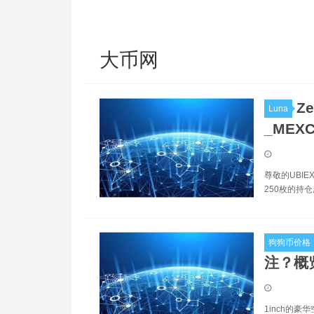
大币网
Z
Luna
_MEX
尊敬的UBIE
250枚的持仓
狗狗币价格
注？概览
1inch的豪