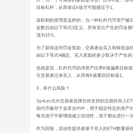
目标杠杆，从而保证k值尽可能接近于1。
该机制的原理是这样的：当一种杠杆代币资产被出
金数目由以下等式3定义。所有卖出产生的罚金
顶为15％。
为了获得这些罚金奖励，交易者会买入和铸造该杠
由以下等式4确定。买入奖励的多少取决于产生的
也就是说，杠杆代币的净资产比率K值偏离目标值
引交易者过来买入，从而将K值重回目标值1。
3，有什么风险？
SynLev允许交易者选择任何支持的交易对存入E
拟代币被存于金库合约中，用于稳定特定的资产
每当池子中新增或减少流动性，池子都会进行一次重
作为回报，流动性提供者基于存入的ETH数量获