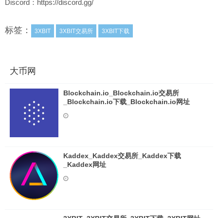
Discord：https://discord.gg/
标签：
3XBIT
3XBIT交易所
3XBIT下载
大币网
Blockchain.io_Blockchain.io交易所
_Blockchain.io下载_Blockchain.io网址
Kaddex_Kaddex交易所_Kaddex下载
_Kaddex网址