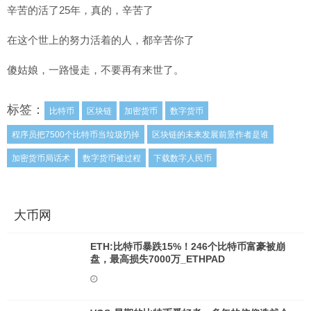
辛苦的活了25年，真的，辛苦了
在这个世上的努力活着的人，都辛苦你了
傻姑娘，一路慢走，不要再有来世了。
标签：
比特币
区块链
加密货币
数字货币
程序员把7500个比特币当垃圾扔掉
区块链的未来发展前景作者是谁
加密货币局话术
数字货币被过程
下载数字人民币
大币网
ETH:比特币暴跌15%！246个比特币富豪被崩
盘，最高损失7000万_ETHPAD