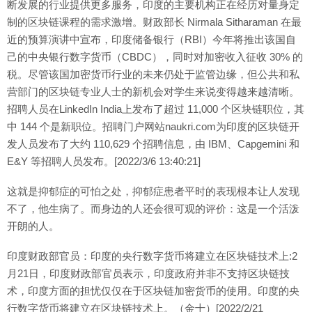
断发展的行业提供更多服务，印度的主要机构正在经历对量身定
制的区块链课程的需求激增。财政部长 Nirmala Sitharaman 在最
近的预算演讲中宣布，印度储备银行（RBI）今年将推出该国自
己的中央银行数字货币（CBDC），同时对加密收入征收 30% 的
税。尽管该国加密货币行业的未来仍处于监管边缘，但公共和私
营部门的区块链专业人士的新机会对学生来说变得越来越清晰。
招聘人员在LinkedIn India上发布了超过 11,000 个区块链职位，其
中 144 个是新职位。招聘门户网站naukri.com为印度的区块链开
发人员发布了大约 110,629 个招聘信息，由 IBM、Capgemini 和
E&Y 等招聘人员发布。[2022/3/6 13:40:21]
这就是抑郁症的可怕之处，抑郁症患者平时的表现根本让人发现
不了，他生病了。而身边的人还会很可观的评价：这是一个活泼
开朗的人。
印度财政部官员：印度的央行数字货币将建立在区块链技术上:2
月21日，印度财政部官员表示，印度政府并非不支持区块链技
术，印度方面的担忧仅仅在于区块链加密货币的使用。印度的央
行数字货币将建立在区块链技术上。（金十）[2022/2/21