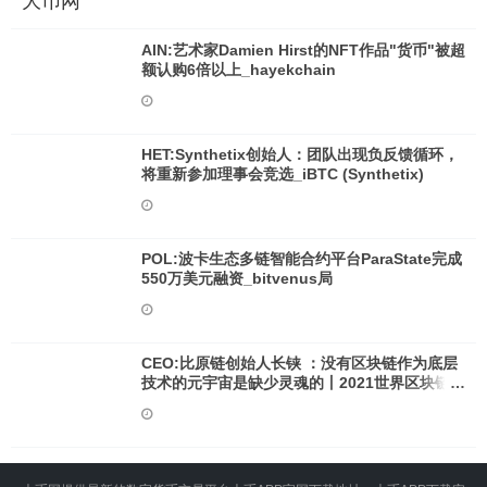
大币网
AIN:艺术家Damien Hirst的NFT作品"货币"被超
额认购6倍以上_hayekchain
HET:Synthetix创始人：团队出现负反馈循环，
将重新参加理事会竞选_iBTC (Synthetix)
POL:波卡生态多链智能合约平台ParaState完成
550万美元融资_bitvenus局
CEO:比原链创始人长铗 ：没有区块链作为底层
技术的元宇宙是缺少灵魂的丨2021世界区块链大
会_比原链币会值得投资吗