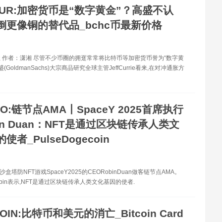
CUR:加密货币是“数字黄金”？高盛不认
倒更像铜的替代品_bchc币最新价格
 作者：潇湘 尽管不少币圈的拥趸常常将比特币等加密货币誉为“数字黄
(GoldmanSachs)大宗商品研究全球主管JeffCurrie看来,在对冲通胀方
CO:链节点AMA丨SpaceY 2025首席执行
in Duan：NFT是通过区块链传承人类文
使者_PulseDogecoin
沙盒塔防NFT游戏SpaceY2025的CEORobinDuan做客链节点AMA。
obin表示,NFT是通过区块链传承人类文化基因的使者.
OIN:比特币和美元的消亡_Bitcoin Card