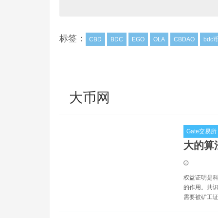
标签：
CBD
BDC
EGO
OLA
CBDAO
bdc
大币网
Gate交易所
大的算
权益证明是
的作用。共识
需要被矿工证