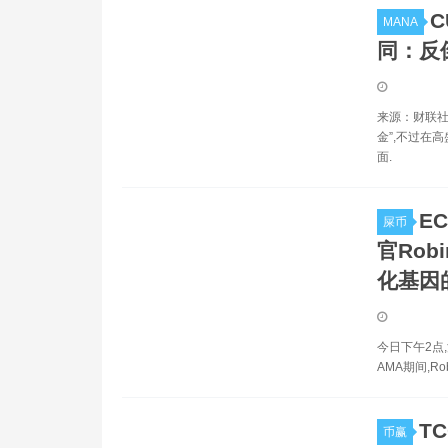
MANA
同：反
来源：财联社
金”,不过在高盛
面.
E
屎币
官Rob
化基因的
今日下午2点,
AMA期间,R
TC
币赢