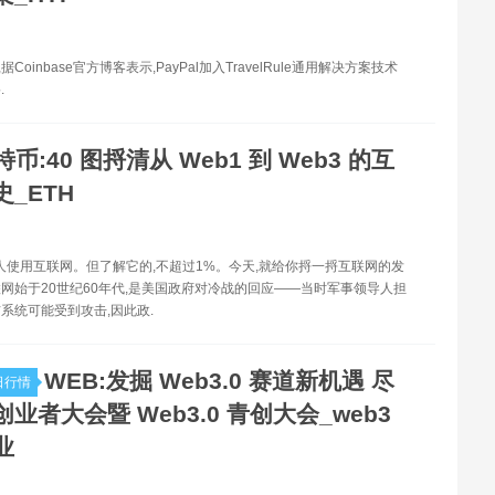
据Coinbase官方博客表示,PayPal加入TravelRule通用解决方案技术
.
特币:40 图捋清从 Web1 到 Web3 的互
_ETH
亿人使用互联网。但了解它的,不超过1%。今天,就给你捋一捋互联网的发
网始于20世纪60年代,是美国政府对冷战的回应——当时军事领导人担
系统可能受到攻击,因此政.
WEB:发掘 Web3.0 赛道新机遇 尽
今日行情
业者大会暨 Web3.0 青创大会_web3
业