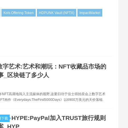
Kols Offering Token
HDPUNK Vault (NFTX)
ImpactMarket
数字艺术:艺术和潮玩：NFT收藏品市场的
事_区块链了多少人
去年NFT高调地闯入主流媒体的视野,这要归功于佳士得拍卖会上数字艺术
FT画作《Everydays:TheFirst5000Days》以6900万美元的天价落槌.
HYPE:PayPal加入TRUST旅行规则
网下载
_HYP