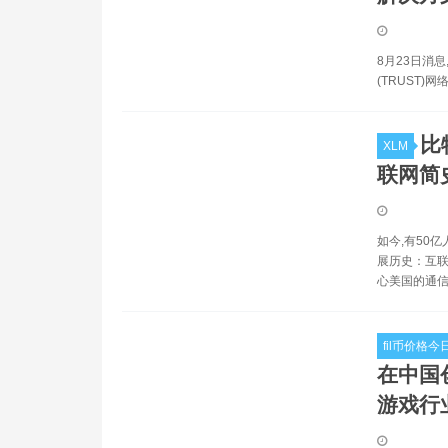
8月23日消息,
(TRUST)网络
比
XLM
联网简史
如今,有50
展历史：互联
心美国的通信
fil币价格
在中国创
游戏行