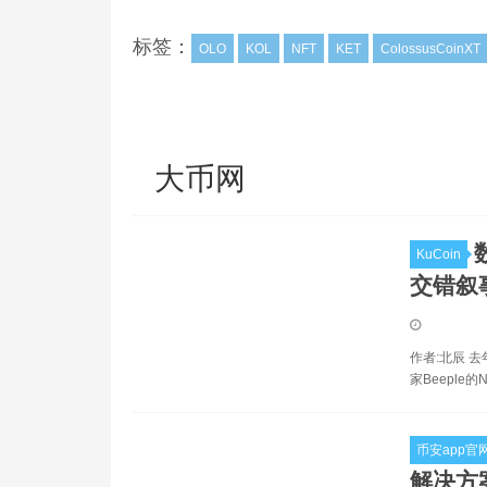
标签：
OLO
KOL
NFT
KET
ColossusCoinXT
大币网
KuCoin
交错叙
作者:北辰 
家Beeple的N
币安app官
解决方案