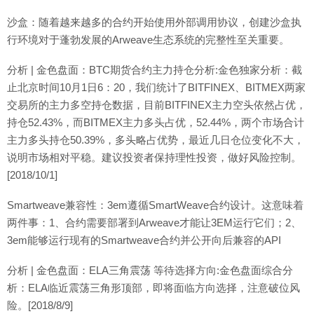
沙盒：随着越来越多的合约开始使用外部调用协议，创建沙盒执
行环境对于蓬勃发展的Arweave生态系统的完整性至关重要。
分析 | 金色盘面：BTC期货合约主力持仓分析:金色独家分析：截
止北京时间10月1日6：20，我们统计了BITFINEX、BITMEX两家
交易所的主力多空持仓数据，目前BITFINEX主力空头依然占优，
持仓52.43%，而BITMEX主力多头占优，52.44%，两个市场合计
主力多头持仓50.39%，多头略占优势，最近几日仓位变化不大，
说明市场相对平稳。建议投资者保持理性投资，做好风险控制。
[2018/10/1]
Smartweave兼容性：3em遵循SmartWeave合约设计。这意味着
两件事：1、合约需要部署到Arweave才能让3EM运行它们；2、
3em能够运行现有的Smartweave合约并公开向后兼容的API
分析 | 金色盘面：ELA三角震荡 等待选择方向:金色盘面综合分
析：ELA临近震荡三角形顶部，即将面临方向选择，注意破位风
险。[2018/8/9]