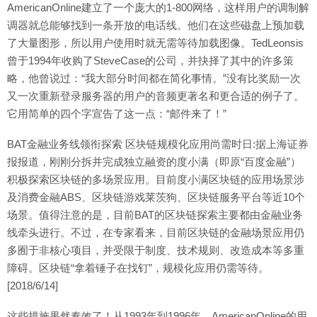
AmericanOnline建立了一个庞大的1-800网络，这样用户的调制解
调器就总能够找到一条开放的电话线。他们在这些磁盘上预加载
了大量图形，所以用户使用时就无需等待加载图像。TedLeonsis
曾于1994年收购了SteveCase的公司，并抉择了其中的许多策
略，他曾说过：“我大部分时间都在简化事情。”没有比奖励一次
又一次重新登录服务器的用户的音频更著名和更合适的例子了。
它用简单的四个字宣告了这一点：“邮件来了！”
BAT金融业务线领衔探索 区块链规模化应用尚需时日:据上海证券
报报道，刚刚分拆并完成独立融资的度小满（即原“百度金融”）
积极探索区块链的多场景应用。目前度小满区块链的应用场景涉
及消费金融ABS、区块链游戏莱茨狗、区块链服务平台等近10个
场景。值得注意的是，目前BAT的区块链探索主要都由金融业务
线牵头进行。不过，在专家看来，目前区块链的金融场景应用仍
多囿于非核心项目，并受限于制度、技术规则、改造成本等多重
障碍。区块链“拿着锤子在找钉”，规模化应用仍需等待。
[2018/6/14]
这些措施果然奏效了！从1993年到1996年，AmericanOnline的用