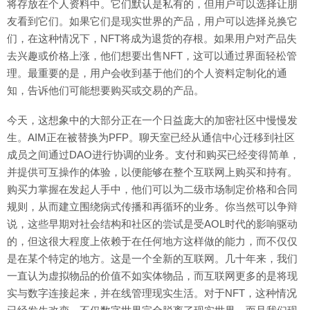
将存放在个人资料中。它们默认是私有的，但用户可以选择让朋
友看到它们。如果它们是现实世界的产品，用户可以选择兑换它
们，在这种情况下，NFT将成为退货的存根。如果用户对产品失
去兴趣或价格上涨，他们想要出售NFT，这可以通过界面轻松管
理。最重要的是，用户会收到基于他们的个人资料定制化的通
知，告诉他们可能想要购买或交易的产品。
今天，这想象中的大部分正在一个日益庞大的加密社区中慢慢发
生。AIM正在被替换为PFP。聊天室已经从通信中心迁移到社区
成员之间通过DAO进行协调的业务。支付和购买已经变得简单，
并提供可互操作的体验，以便能够在整个互联网上购买和持有。
购买力掌握在发起人手中，他们可以为二级市场制定价格和合同
规则，从而建立围绕病式传播和再循环的业务。你当然可以争辩
说，这些早期对社会结构和社区的尝试是受AOL时代的影响驱动
的，但这很大程度上依赖于在任何地方这样做的能力，而不仅仅
是在某个特定的地方。这是一个全新的互联网。几十年来，我们
一直认为虚拟物品的价值不如实体物品，而互联网更多的是将现
实与数字连接起来，并在线管理现实生活。对于NFT，这种情况