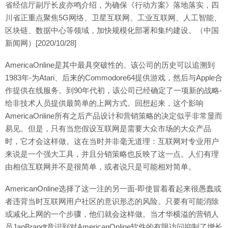
省经信厅副厅长皮亦鸣介绍，为确保《行动方案》落地落实，四
川省正重点聚焦5G网络、卫星互联网、工业互联网、人工智能、
区块链、数据中心等领域，加快规模化部署和集约建设。（中国
新闻网）[2020/10/28]
AmericaOnline是其中最具突破性的。该公司的历史可以追溯到
1983年-为Atari、后来的Commodore64提供游戏，然后与Apple合
作提供在线服务。到90年代初，该公司已经确定了一项新的战略-
给非技术人员提供最简单的上网方式。回想起来，这个影响
AmericaOnline所有之后产品设计和营销策略的决定似乎非常显而
易见。但是，只有当您假设互联网是需要大众市场的大众产品
时，它才会这样做。这在当时并非毫无道理：互联网对专业用户
来说是一个强大工具，并且分销策略也反映了这一点。人们有理
由相信互联网并不是很简单，或者说只是可能相对简单。
AmericanOnline选择了这一注的另一面-即使冒着看起来很愚蠢或
者违背当时互联网用户社区的意识形态的风险。只要有可能消除
或减化上网的一个步骤，他们就会这样做。当才华横溢的营销人
员JanBrandt意识到对AmericanOnline软件的有限访问抑制了增长