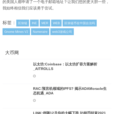
的美国人都申请了一个电子邮箱地址？让我们想的更大胆一些，
我始终相信我们应该勇于尝试。
标签：
区块链
INE
MER
WEB
区块链币在中国合法吗
Gnome Mines V2
Numeraire
web3游戏公司
大币网
以太坊:Coinbase：以太坊扩容方案解析
_AITROLLS
RAC:预言机领域的IPFS? 揭示ADAMoracle生
态机遇_ADA
LINK:伴随12月份的大幅下跌 比特币结束2021