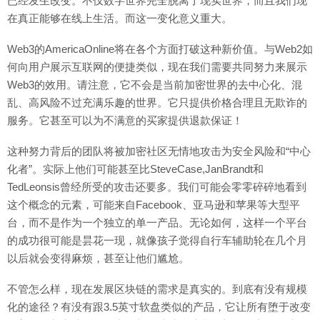
已经发生改变。不仅数字世界完全脱离了现实世界，而且我们现
在真正能够在线上生活。而这一变化意义重大。
Web3的AmericaOnline将在各个方面打破这种新价值。与Web2如
何向用户展示互联网的便捷类似，现在我们需要共同努力来展示
Web3的效用。请注意，它不会是当前加密世界的去中心化、混
乱、高风险不过充满乐趣的世界。它只提供价格合理且无欺诈的
服务。它甚至可以为不满意的买家提供退款保证！
这种努力背后的团队将被加密社区无情地攻击为安全风险和“中心
化者”。实际上他们可能甚至比SteveCase,JanBrandt和
TedLeonsis曾经所受的攻击还要多。我们可能会零零碎碎地看到
这个概念的元素，可能来自Facebook、亚马逊和苹果等大型平
台，而不是作为一个独立的单一产品。无论如何，这样一个平台
的成功很可能是昙花一现，就像孩子觉得自行车辅助轮在几个月
以后就会变得麻烦，甚至让他们尴尬。
不管怎么样，现在发展区块链的需求是真实的。到底有没有规模
化的途径？有没有跟3.5英寸软盘类似的产品，它让所有堕于改变