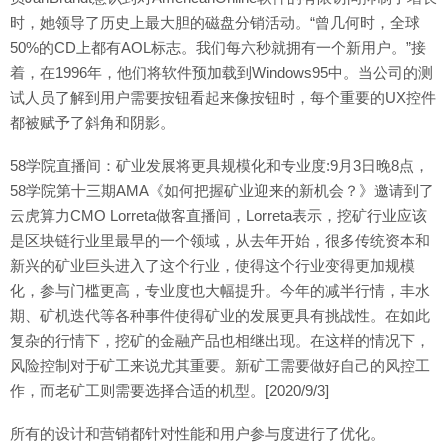
时，她领导了历史上最大胆的磁盘分销活动。“曾几何时，全球
50%的CD上都有AOL标志。我们每六秒就拥有一个新用户。”接
着，在1996年，他们将软件预加载到Windows95中。当公司的测
试人员了解到用户需要按钮看起来像按钮时，每个重要的UX控件
都被赋予了斜角和阴影。
58学院直播间：矿业发展将更具规模化和专业度:9月3日晚8点，
58学院第十三期AMA《如何把握矿业迎来的新机会？》邀请到了
云虎算力CMO Lorreta做客直播间，Lorreta表示，挖矿行业应该
是区块链行业里最早的一个领域，从去年开始，很多传统资本和
新兴的矿业巨头进入了这个行业，使得这个行业变得更加规模
化，参与门槛更高，专业度也大幅提升。今年的减半行情，丰水
期、矿机迭代等各种事件使得矿业的发展更具有挑战性。在如此
复杂的行情下，挖矿的金融产品也相继出现。在这样的情况下，
风险控制对于矿工来说尤其重要。新矿工需要做好自己的风控工
作，而老矿工则需要选择合适的机型。[2020/9/3]
所有的设计和营销都针对性能和用户参与度进行了优化。